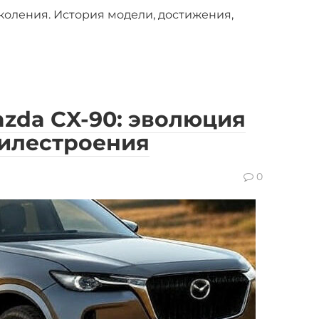
коления. История модели, достижения,
zda CX-90: эволюция
билестроения
0