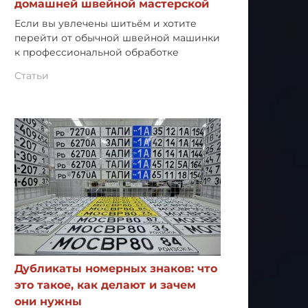
домашней швейной мастерской
Если вы увлечены шитьём и хотите
перейти от обычной швейной машинки
к профессиональной обработке
Статьи
Дубликаты номерных знаков: что
это такое, как делают и зачем
они нужны