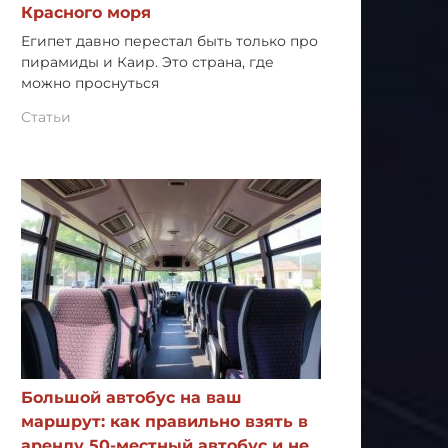
Красного моря
Египет давно перестал быть только про
пирамиды и Каир. Это страна, где
можно проснуться
Статьи
Большой автобус на ваш
маршрут: как правильно взять в
аренду 50-местный автобус и не