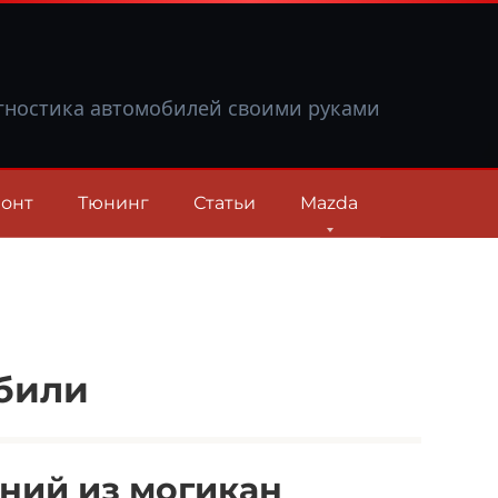
гностика автомобилей своими руками
онт
Тюнинг
Статьи
Mazda
били
дний из могикан