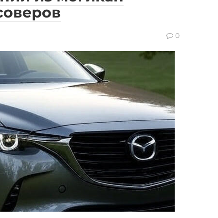
соверов
0