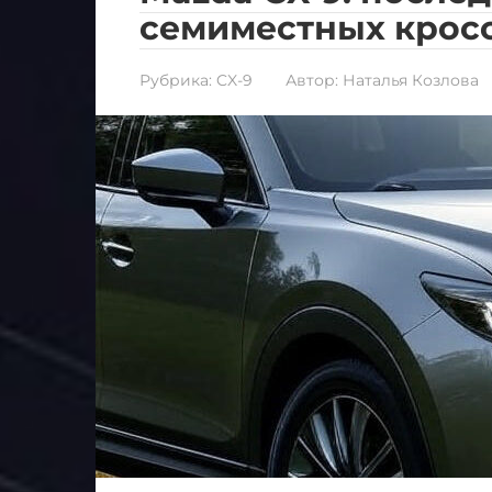
семиместных крос
Рубрика:
CX-9
Автор:
Наталья Козлова