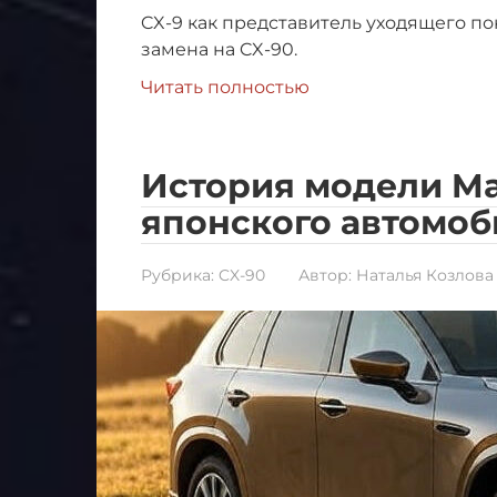
CX-9 как представитель уходящего по
замена на CX-90.
Читать полностью
История модели Ma
японского автомо
Рубрика:
CX-90
Автор:
Наталья Козлова