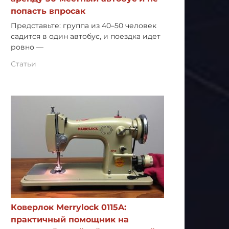
попасть впросак
Представьте: группа из 40–50 человек
садится в один автобус, и поездка идет
ровно —
Статьи
Коверлок Merrylock 0115A:
практичный помощник на