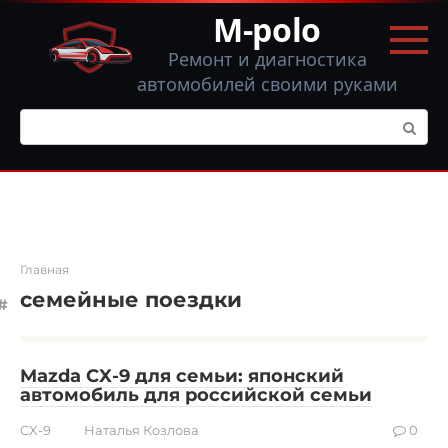
Перейти
M-polo
к
контенту
Ремонт и диагностика
автомобилей своими руками
Поиск:
Главная
семейные поездки
Mazda CX-9 для семьи: японский
автомобиль для российской семьи
CX-9
Наталья Козлова
0