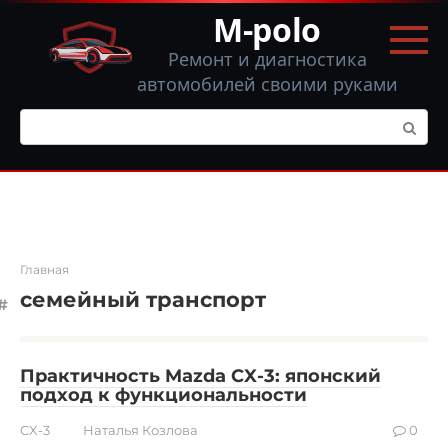
Перейти
M-polo
к
контенту
Ремонт и диагностика
автомобилей своими руками
Поиск:
Главная
семейный транспорт
Практичность Mazda CX-3: японский
подход к функциональности
CX-3
Наталья Козлова
0