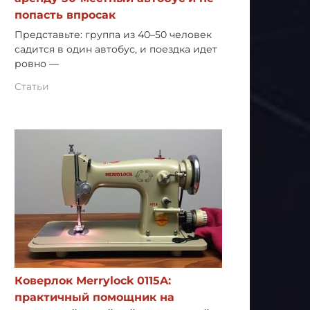
попасть впросак
Представьте: группа из 40–50 человек
садится в один автобус, и поездка идет
ровно —
Статьи
Коверлок Merrylock 0115A:
практичный помощник на