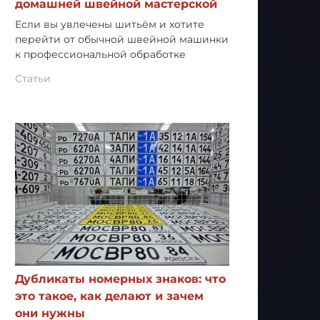
домашней швейной мастерской
Если вы увлечены шитьём и хотите
перейти от обычной швейной машинки
к профессиональной обработке
Статьи
Дубликаты номерных знаков: что
это такое, как делают и зачем
они нужны