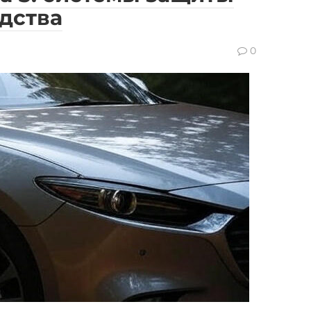
дства
0