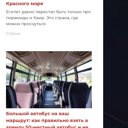
Красного моря
Египет давно перестал быть только про
пирамиды и Каир. Это страна, где
можно проснуться
Статьи
Большой автобус на ваш
маршрут: как правильно взять в
аренду 50-местный автобус и не