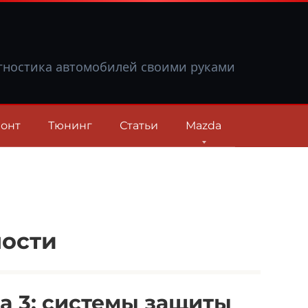
гностика автомобилей своими руками
онт
Тюнинг
Статьи
Mazda
ности
a 3: системы защиты