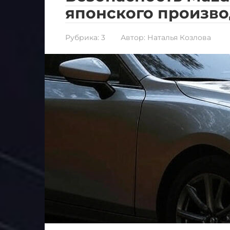
японского произво
Рубрика:
3
Автор:
Наталья Козлова