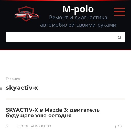
Перейти
M-polo
к
контенту
Ремонт и диагностика
автомобилей своими руками
Поиск:
Главная
skyactiv-x
SKYACTIV-X в Mazda 3: двигатель
будущего уже сегодня
3
Наталья Козлова
0