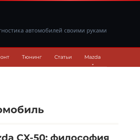
гностика автомобилей своими руками
онт
Тюнинг
Статьи
Mazda
омобиль
da CX-50: философия