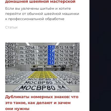
домашней швейной мастерской
Если вы увлечены шитьём и хотите
перейти от обычной швейной машинки
к профессиональной обработке
Статьи
Дубликаты номерных знаков: что
это такое, как делают и зачем
они нужны