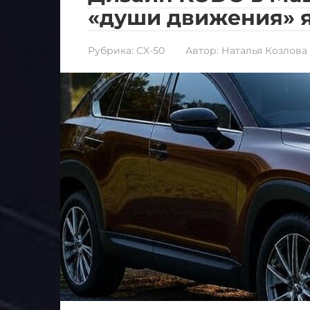
«души движения» 
Рубрика:
CX-50
Автор:
Наталья Козлова