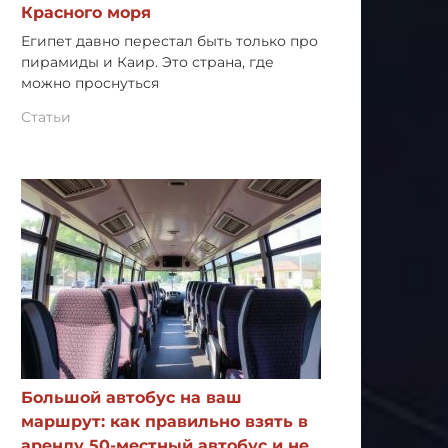
Красного моря
Египет давно перестал быть только про
пирамиды и Каир. Это страна, где
можно проснуться
Статьи
Большой автобус на ваш
маршрут: как правильно взять в
аренду 50-местный автобус и не