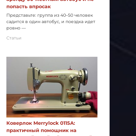
попасть впросак
Представьте: группа из 40–50 человек
садится в один автобус, и поездка идет
ровно —
Статьи
Коверлок Merrylock 0115A:
практичный помощник на