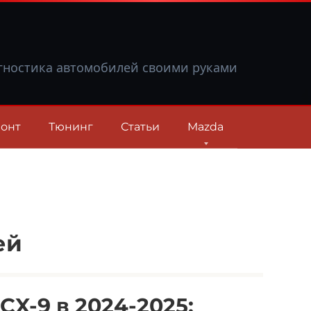
гностика автомобилей своими руками
онт
Тюнинг
Статьи
Mazda
ей
X-9 в 2024-2025: