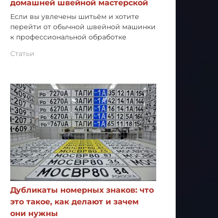
домашней швейной мастерской
Если вы увлечены шитьём и хотите
перейти от обычной швейной машинки
к профессиональной обработке
Статьи
Дубликаты номерных знаков: что
это такое, как делают и зачем
они нужны