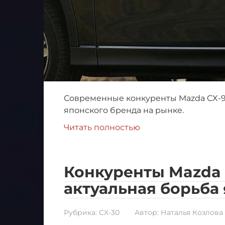
Современные конкуренты Mazda CX-9
японского бренда на рынке.
Читать полностью
Конкуренты Mazda C
актуальная борьба 
Рубрика:
CX-30
Автор:
Наталья Козлова