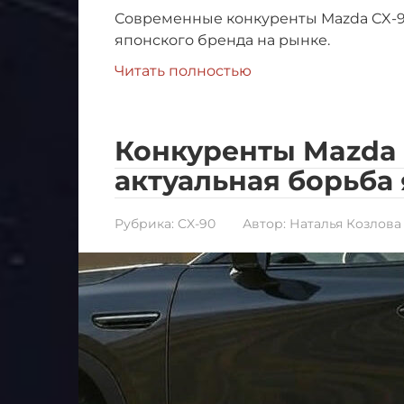
Современные конкуренты Mazda CX-9.
японского бренда на рынке.
Читать полностью
Конкуренты Mazda C
актуальная борьба 
Рубрика:
CX-90
Автор:
Наталья Козлова