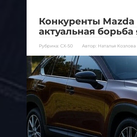
Конкуренты Mazda C
актуальная борьба 
Рубрика:
CX-50
Автор:
Наталья Козлова