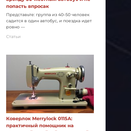
попасть впросак
Представьте: группа из 40–50 человек
садится в один автобус, и поездка идет
ровно —
Статьи
Коверлок Merrylock 0115A:
практичный помощник на