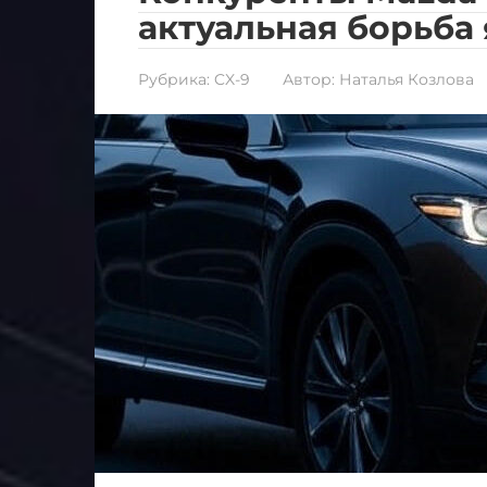
актуальная борьба 
Рубрика:
CX-9
Автор:
Наталья Козлова