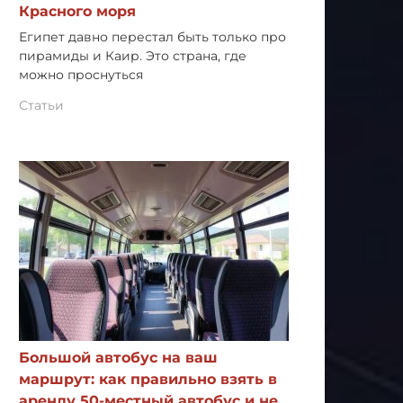
Красного моря
Египет давно перестал быть только про
пирамиды и Каир. Это страна, где
можно проснуться
Статьи
Большой автобус на ваш
маршрут: как правильно взять в
аренду 50-местный автобус и не