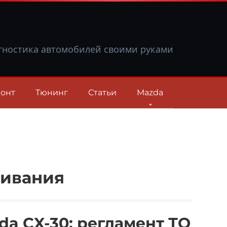
гностика автомобилей своими руками
онт
Тюнинг
Статьи
Mazda
живания
a CX-30: регламент ТО