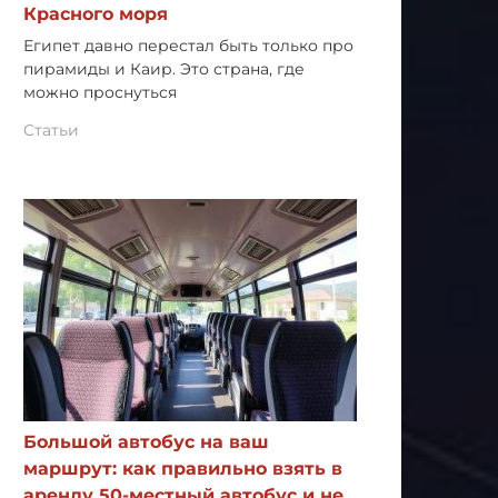
Красного моря
Египет давно перестал быть только про
пирамиды и Каир. Это страна, где
можно проснуться
Статьи
Большой автобус на ваш
маршрут: как правильно взять в
аренду 50-местный автобус и не