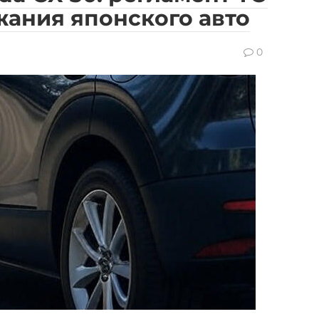
жания японского авто
0