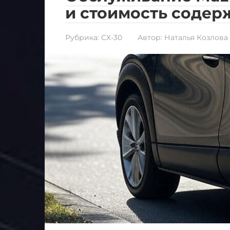
и стоимость содер
Рубрика:
CX-30
Автор:
Наталья Козлова