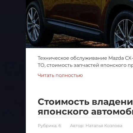
Техническое обслуживание Mazda CX-
ТО, стоимость запчастей японского п
Читать полностью
Стоимость владени
японского автомоб
Рубрика:
6
Автор:
Наталья Козлова