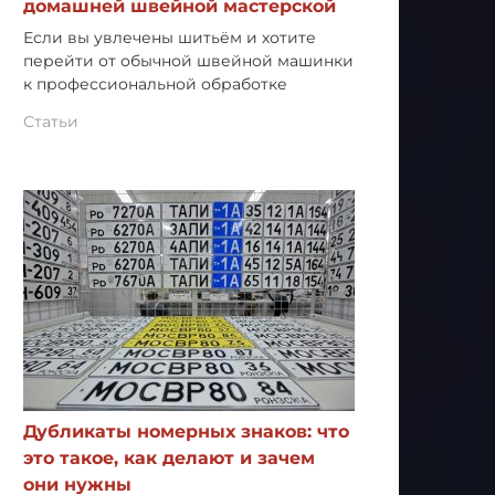
домашней швейной мастерской
Если вы увлечены шитьём и хотите
перейти от обычной швейной машинки
к профессиональной обработке
Статьи
Дубликаты номерных знаков: что
это такое, как делают и зачем
они нужны