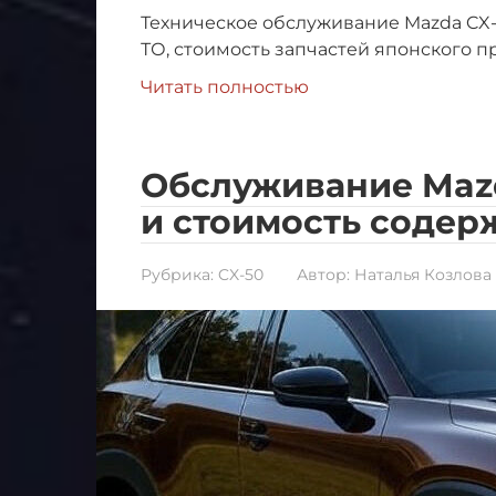
Техническое обслуживание Mazda CX-
ТО, стоимость запчастей японского п
Читать полностью
Обслуживание Mazd
и стоимость содер
Рубрика:
CX-50
Автор:
Наталья Козлова