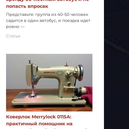
попасть впросак
Представьте: группа из 40–50 человек
садится в один автобус, и поездка идет
ровно —
Статьи
Коверлок Merrylock 0115A:
практичный помощник на