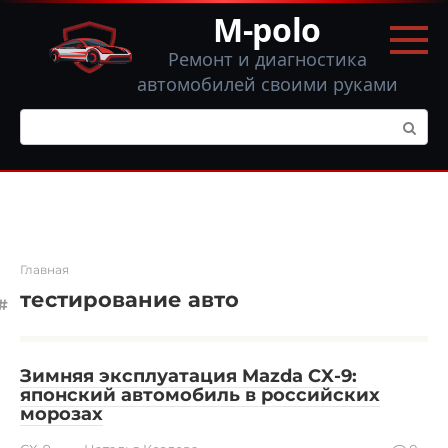
Перейти
M-polo
к
контенту
Ремонт и диагностика
автомобилей своими руками
Поиск:
Главная
тестирование авто
Зимняя эксплуатация Mazda CX-9:
японский автомобиль в российских
морозах