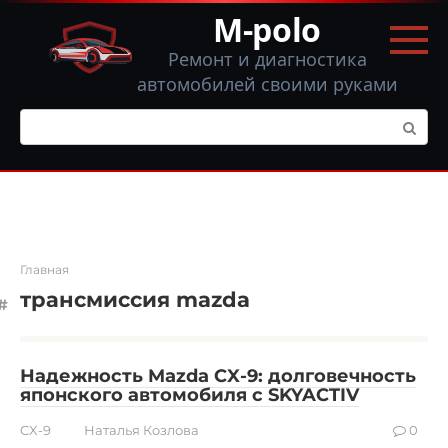
Перейти
M-polo
к
контенту
Ремонт и диагностика
автомобилей своими руками
Поиск:
Главная
трансмиссия mazda
Надежность Mazda CX-9: долговечность
японского автомобиля с SKYACTIV
CX-9
Наталья Козлова
0