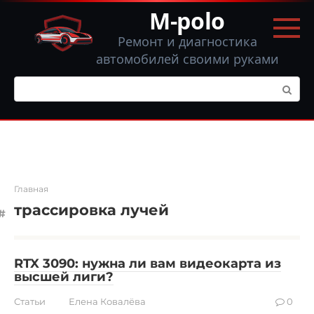
Перейти
M-polo
к
контенту
Ремонт и диагностика
автомобилей своими руками
Поиск:
Главная
трассировка лучей
RTX 3090: нужна ли вам видеокарта из
высшей лиги?
Статьи
Елена Ковалёва
0