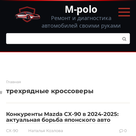
Перейти
M-polo
к
контенту
Ремонт и диагностика
автомобилей своими руками
Поиск:
Главная
трехрядные кроссоверы
Конкуренты Mazda CX-90 в 2024-2025:
актуальная борьба японского авто
CX-90
Наталья Козлова
0