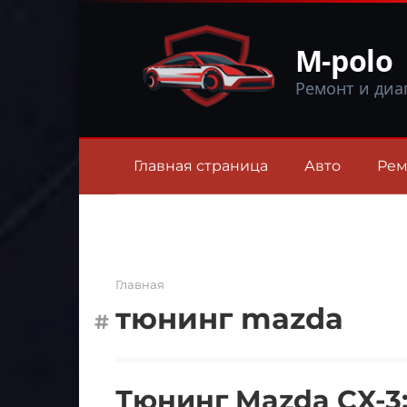
Перейти
к
M-polo
контенту
Ремонт и диа
Главная страница
Авто
Рем
Главная
тюнинг mazda
Тюнинг Mazda CX-3