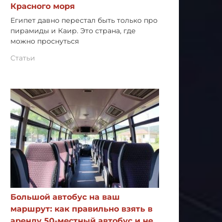
Красного моря
Египет давно перестал быть только про
пирамиды и Каир. Это страна, где
можно проснуться
Статьи
Большой автобус на ваш
маршрут: как правильно взять в
аренду 50-местный автобус и не