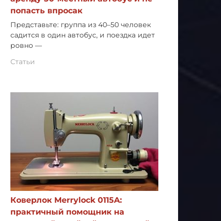
попасть впросак
Представьте: группа из 40–50 человек
садится в один автобус, и поездка идет
ровно —
Статьи
Коверлок Merrylock 0115A:
практичный помощник на