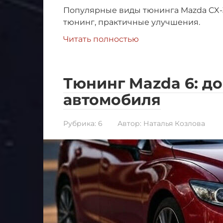
Популярные виды тюнинга Mazda CX-3
тюнинг, практичные улучшения.
Читать полностью
Тюнинг Mazda 6: д
автомобиля
Рубрика:
6
Автор:
Наталья Козлова