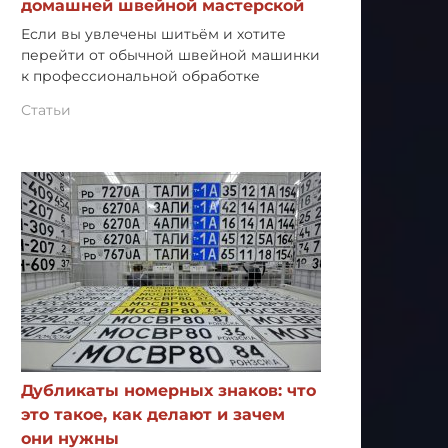
домашней швейной мастерской
Если вы увлечены шитьём и хотите
перейти от обычной швейной машинки
к профессиональной обработке
Статьи
Дубликаты номерных знаков: что
это такое, как делают и зачем
они нужны