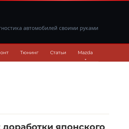
гностика автомобилей своими руками
онт
Тюнинг
Статьи
Mazda
: доработки японского