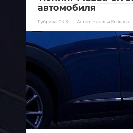
автомобиля
Рубрика:
CX-3
Автор:
Наталья Козлова