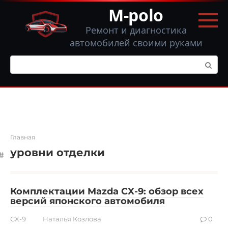
Перейти
M-polo
к
контенту
Ремонт и диагностика
автомобилей своими руками
Поиск:
Главная
уровни отделки
Комплектации Mazda CX-9: обзор всех
версий японского автомобиля
CX-9
Наталья Козлова
0