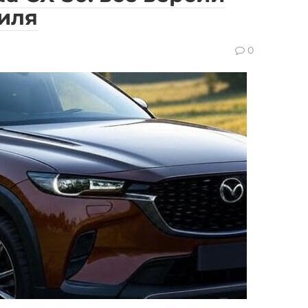
иля
0