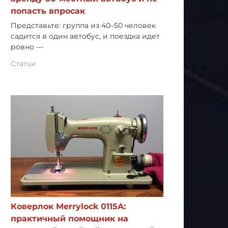
попасть впросак
Представьте: группа из 40–50 человек
садится в один автобус, и поездка идет
ровно —
Статьи
Коверлок Merrylock 0115A:
практичный помощник на