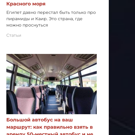
Красного моря
Египет давно перестал быть только про
пирамиды и Каир. Это страна, где
можно проснуться
Статьи
Большой автобус на ваш
маршрут: как правильно взять в
аренду 50-местный автобус и не