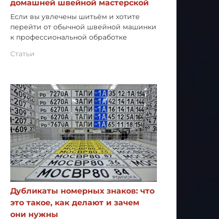
домашней швейной мастерской
Если вы увлечены шитьём и хотите
перейти от обычной швейной машинки
к профессиональной обработке
Статьи
Дубликаты номерных знаков: что
это такое, как делают и зачем
они нужны