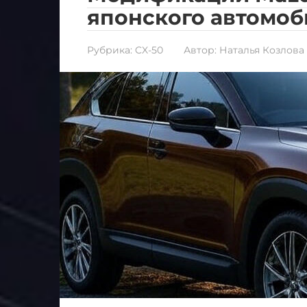
японского автомоб
Рубрика:
CX-50
Автор:
Наталья Козлова