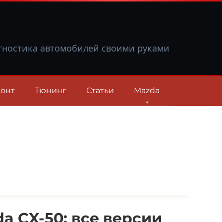
гностика автомобилей своими руками
онт
Тюнинг
Статьи
Mazda
 CX-50: все версии