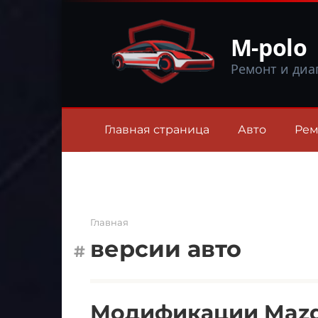
Перейти
к
M-polo
контенту
Ремонт и диа
Главная страница
Авто
Рем
Главная
версии авто
Модификации Mazda