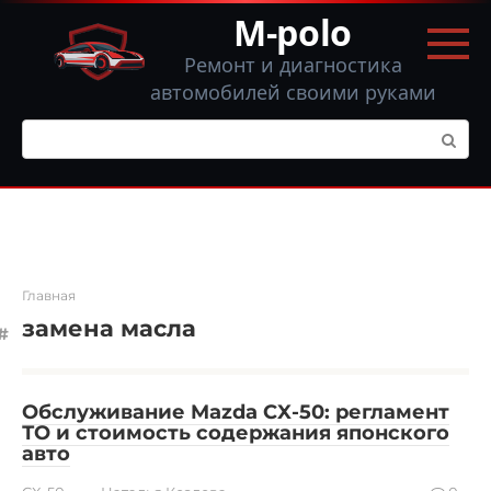
Перейти
M-polo
к
контенту
Ремонт и диагностика
автомобилей своими руками
Поиск:
Главная
замена масла
Обслуживание Mazda CX-50: регламент
ТО и стоимость содержания японского
авто