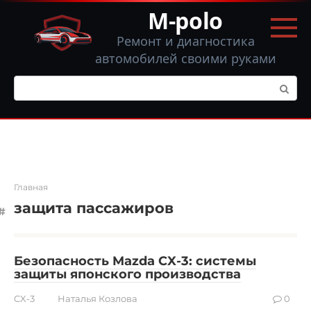
Перейти
M-polo
к
контенту
Ремонт и диагностика
автомобилей своими руками
Поиск:
Главная
защита пассажиров
Безопасность Mazda CX-3: системы
защиты японского производства
CX-3
Наталья Козлова
0