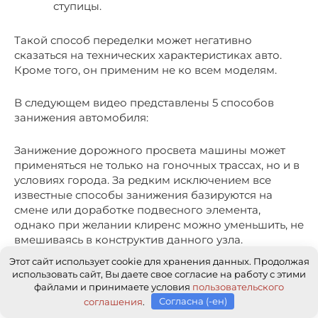
ступицы.
Такой способ переделки может негативно
сказаться на технических характеристиках авто.
Кроме того, он применим не ко всем моделям.
В следующем видео представлены 5 способов
занижения автомобиля:
Занижение дорожного просвета машины может
применяться не только на гоночных трассах, но и в
условиях города. За редким исключением все
известные способы занижения базируются на
смене или доработке подвесного элемента,
однако при желании клиренс можно уменьшить, не
вмешиваясь в конструктив данного узла.
Этот сайт использует cookie для хранения данных. Продолжая
Уважаемые посетители видеосайта
использовать сайт, Вы даете свое согласие на работу с этими
файлами и принимаете условия
пользовательского
Лепка.рф!
соглашения
.
Согласна (-ен)
Источником всего текстового, фото и видео