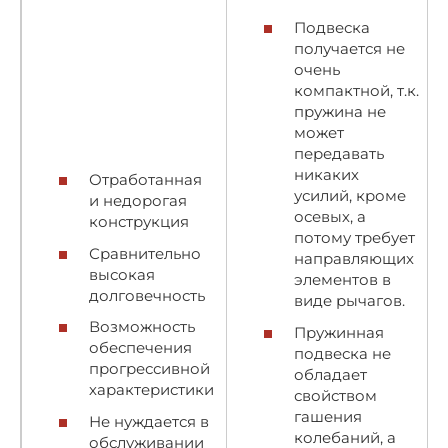
Подвеска
получается не
очень
компактной, т.к.
пружина не
может
передавать
никаких
Отработанная
усилий, кроме
и недорогая
осевых, а
конструкция
потому требует
Сравнительно
направляющих
высокая
элементов в
долговечность
виде рычагов.
Возможность
Пружинная
обеспечения
подвеска не
прогрессивной
обладает
характеристики
свойством
гашения
Не нуждается в
колебаний, а
обслуживании