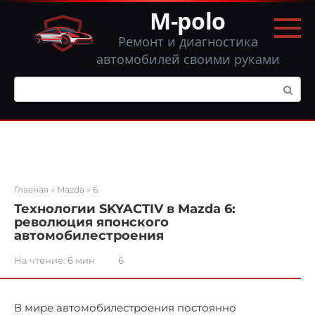
Перейти
M-polo
к
контенту
Ремонт и диагностика
автомобилей своими руками
Поиск:
Главная
»
Mazda
»
6
Технологии SKYACTIV в Mazda 6:
революция японского
автомобилестроения
На чтение:
6 мин
6
В мире автомобилестроения постоянно