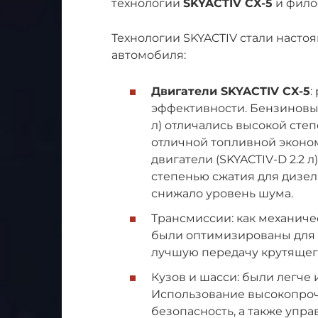
технологии
SKYACTIV CX-5
и фило
Технологии SKYACTIV стали насто
автомобиля:
Двигатели SKYACTIV CX-5
:
эффективности. Бензиновые 
л) отличались высокой степ
отличной топливной эконо
двигатели (SKYACTIV-D 2.2 
степенью сжатия для дизел
снижало уровень шума.
Трансмиссии: как механиче
были оптимизированы для 
лучшую передачу крутящег
Кузов и шасси: были легче 
Использование высокопроч
безопасность, а также упр