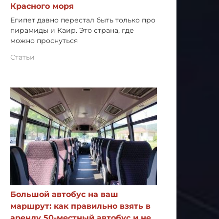
Красного моря
Египет давно перестал быть только про
пирамиды и Каир. Это страна, где
можно проснуться
Статьи
Большой автобус на ваш
маршрут: как правильно взять в
аренду 50-местный автобус и не