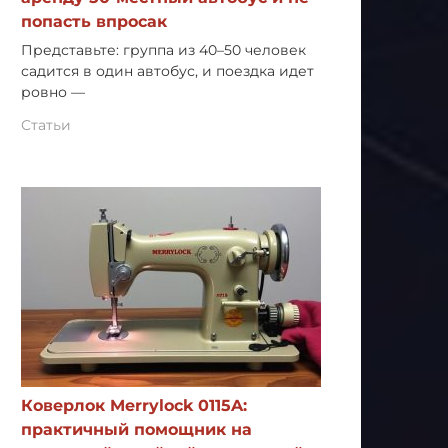
попасть впросак
Представьте: группа из 40–50 человек
садится в один автобус, и поездка идет
ровно —
Статьи
Коверлок Merrylock 0115A:
практичный помощник на