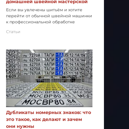
домашней швейной мастерской
Если вы увлечены шитьём и хотите
перейти от обычной швейной машинки
к профессиональной обработке
Статьи
Дубликаты номерных знаков: что
это такое, как делают и зачем
они нужны