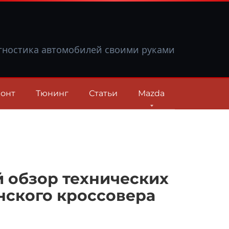
гностика автомобилей своими руками
онт
Тюнинг
Статьи
Mazda
й обзор технических
нского кроссовера