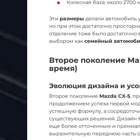
Колесная база: около 2700 
Эти
размеры
делали автомобиль у
но при этом достаточно простор
отделение тоже было достаточно 
выбором как
семейный автомоб
Второе поколение Maz
время)
Эволюция дизайна и ус
Второе поколение
Mazda CX-5
, п
продолжением успеха первой моде
успешную формулу, а сосредоточи
существующих решений. Дизайн K
еще более отточенным и премиа
выразительную переднюю часть с