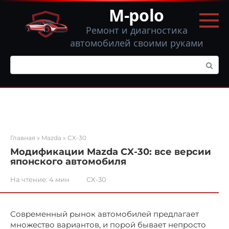
Перейти
M-polo
к
контенту
Ремонт и диагностика
автомобилей своими руками
Поиск:
Главная
»
Mazda
»
CX-30
Модификации Mazda CX-30: все версии
японского автомобиля
На чтение:
4 мин
CX-30
Современный рынок автомобилей предлагает
множество вариантов, и порой бывает непросто