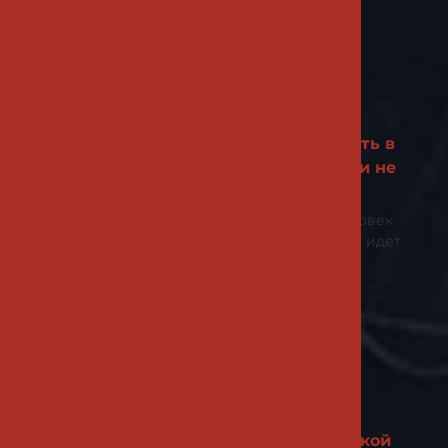
Статьи
Большой автобус на ваш
маршрут: как правильно взять в
аренду 50-местный автобус и не
попасть впросак
Представьте: группа из 40–50 человек
садится в один автобус, и поездка идет
ровно —
Статьи
Коверлок Merrylock 0115A:
практичный помощник на
домашней швейной мастерской