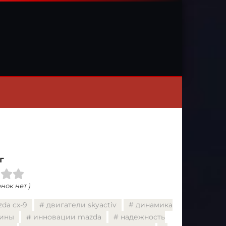
г
нок нет )
da cx-9
двигатели skyactiv
динамика
ины
инновации mazda
надежность