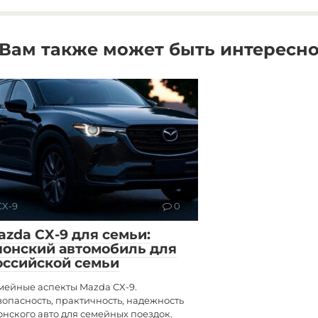
Вам также может быть интересн
CX-9
0
azda CX-9 для семьи:
понский автомобиль для
оссийской семьи
мейные аспекты Mazda CX-9.
зопасность, практичность, надежность
онского авто для семейных поездок.