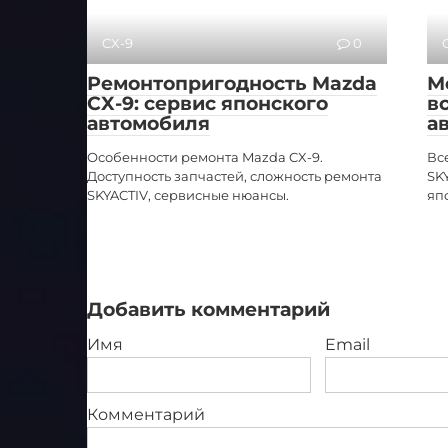
CX-9
0
Ремонтопригодность Mazda
М
CX-9: сервис японского
в
автомобиля
а
Особенности ремонта Mazda CX-9.
Вс
Доступность запчастей, сложность ремонта
SK
SKYACTIV, сервисные нюансы.
яп
Добавить комментарий
Имя
Email
Комментарий