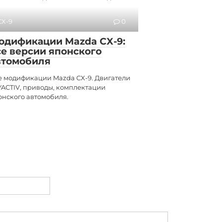
CX-9
0
одификации Mazda CX-9:
се версии японского
втомобиля
е модификации Mazda CX-9. Двигатели
YACTIV, приводы, комплектации
онского автомобиля.