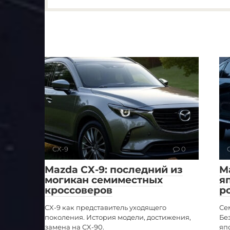
CX-9
0
Mazda CX-9: последний из
M
могикан семиместных
я
кроссоверов
р
CX-9 как представитель уходящего
Се
поколения. История модели, достижения,
Бе
замена на CX-90.
яп