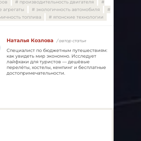
ров
производительность двигателя
е агрегаты
экологичность автомобиля
мичность топлива
японские технологии
Наталья Козлова
/ автор статьи
Специалист по бюджетным путешествиям:
как увидеть мир экономно. Исследует
лайфхаки для туристов — дешёвые
перелёты, хостелы, кемпинг и бесплатные
достопримечательности.