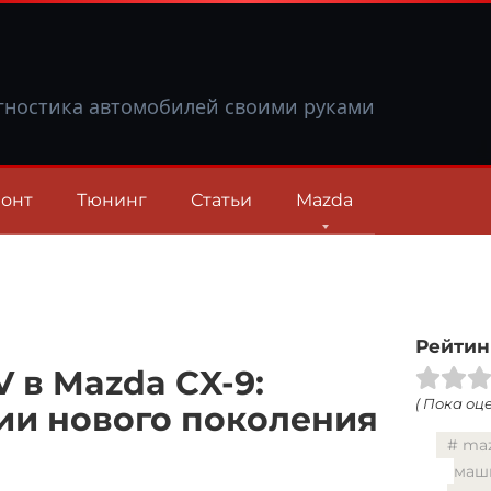
гностика автомобилей своими руками
онт
Тюнинг
Статьи
Mazda
Рейтин
 в Mazda CX-9:
( Пока оце
ии нового поколения
maz
маш