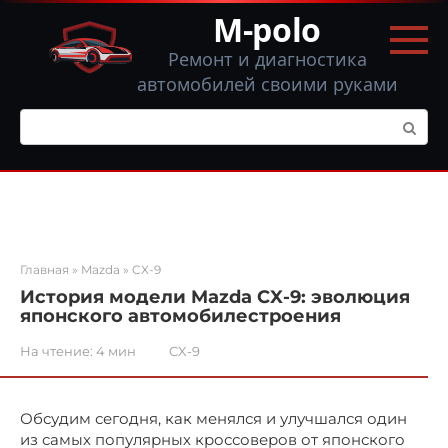
Перейти
M-polo
к
контенту
Ремонт и диагностика
автомобилей своими руками
Поиск:
Главная
»
Mazda
»
CX-9
История модели Mazda CX-9: эволюция
японского автомобилестроения
На чтение:
4 мин
CX-9
Обсудим сегодня, как менялся и улучшался один
из самых популярных кроссоверов от японского