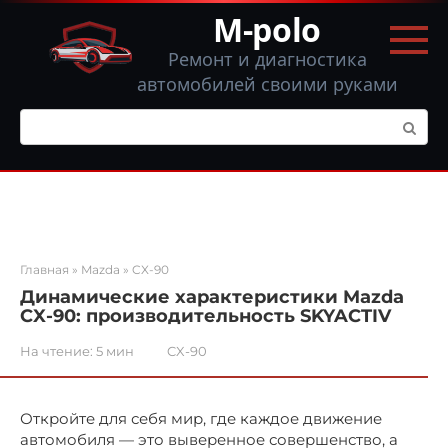
Перейти
M-polo
к
контенту
Ремонт и диагностика
автомобилей своими руками
Поиск:
Главная
»
Mazda
»
CX-90
Динамические характеристики Mazda
CX-90: производительность SKYACTIV
На чтение:
5 мин
CX-90
Откройте для себя мир, где каждое движение
автомобиля — это выверенное совершенство, а