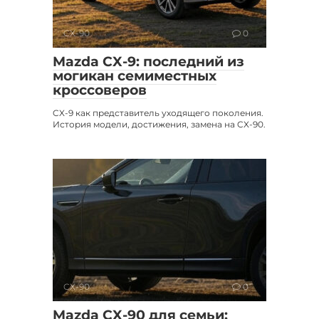
CX-90
0
Mazda CX-9: последний из
могикан семиместных
кроссоверов
CX-9 как представитель уходящего поколения.
История модели, достижения, замена на CX-90.
CX-90
0
Mazda CX-90 для семьи: