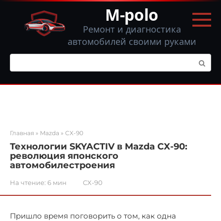
Перейти
M-polo
к
контенту
Ремонт и диагностика
автомобилей своими руками
Поиск:
Главная
»
Mazda
»
CX-90
Технологии SKYACTIV в Mazda CX-90:
революция японского
автомобилестроения
На чтение:
6 мин
CX-90
Пришло время поговорить о том, как одна