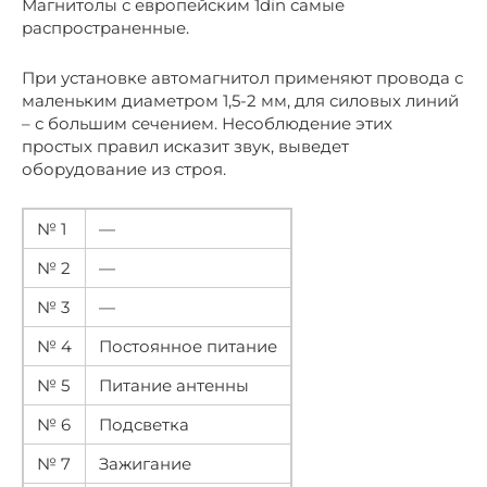
Магнитолы с европейским 1din самые
распространенные.
При установке автомагнитол применяют провода с
маленьким диаметром 1,5-2 мм, для силовых линий
– с большим сечением. Несоблюдение этих
простых правил исказит звук, выведет
оборудование из строя.
№ 1
—
№ 2
—
№ 3
—
№ 4
Постоянное питание
№ 5
Питание антенны
№ 6
Подсветка
№ 7
Зажигание