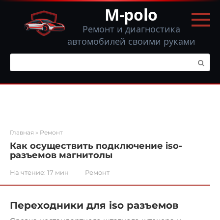
Перейти
M-polo
к
контенту
Ремонт и диагностика
автомобилей своими руками
Поиск:
Главная
»
Ремонт
Как осуществить подключение iso-
разъемов магнитолы
На чтение:
17 мин
Ремонт
Переходники для iso разъемов