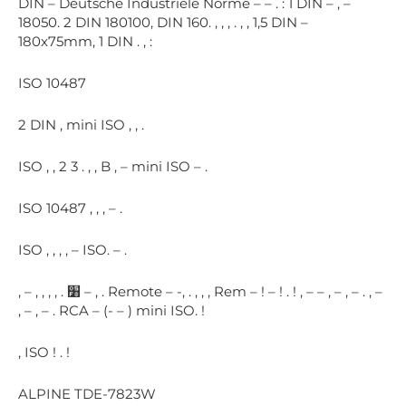
DIN – Deutsche Industriele Norme – – . : 1 DIN – , –
18050. 2 DIN 180100, DIN 160. , , , . , , 1,5 DIN –
180x75mm, 1 DIN . , :
ISO 10487
2 DIN , mini ISO , , .
ISO , , 2 3 . , , B , – mini ISO – .
ISO 10487 , , , – .
ISO , , , , – ISO. – .
, – , , , , . ׸ – , . Remote – -, . , , , Rem – ! – ! . ! , – – , – , – . , –
, – , – . RCA – (- – ) mini ISO. !
, ISO ! . !
ALPINE TDE-7823W