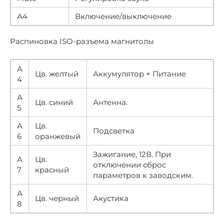
А4
Включение/выключение
Распиновка ISO-разъема магнитолы
А
Цв. желтый
Аккумулятор + Питание
4
А
Цв. синий
Антенна.
5
А
Цв.
Подсветка
6
оранжевый
Зажигание, 12В. При
А
Цв.
отключении сброс
7
красный
параметров к заводским.
А
Цв. черный
Акустика
8