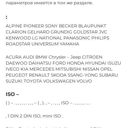
параметров имеется в том же разделе.
:
ALPINE PIONEER SONY BECKER BLAUPUNKT
CLARION GELHARD GRUNDIG GOLDSTAR JVC
KENWOOD LG NATIONAL PANASONIC PHILIPS
ROADSTAR UNIVERSUM YAMAHA
ACURA AUDI BMW Chrysler – Jeep CITROEN
DAEWOO DAIHATSU FORD HONDA HYUNDAI ISUZU
IVECO KIA MERCEDES MITSUBISHI NISSAN OPEL
PEUGEOT RENAULT SKODA SSANG-YONG SUBARU
SUZUKI TOYOTA VOLKSWAGEN VOLVO
ISO –
( ) – . , , , , , . , , , – ( , ). , – , . , , , ISO – . , , , , , . , .
, 1 DIN 2 DIN ISO, mini ISO .