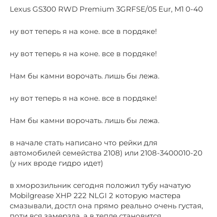
Lехus GS300 RWD Рrеmium 3GRFSЕ/05 Eur, М1 0-40
ну вот теперь я на коне. все в пордяке!
ну вот теперь я на коне. все в пордяке!
Нам бы камни ворочать. лишь бы лежа.
ну вот теперь я на коне. все в пордяке!
Нам бы камни ворочать. лишь бы лежа.
в начале стать написано что рейки для
автомобилей семейства 2108) или 2108-3400010-20
(у них вроде гидро идет)
в хморозильник сегодня положил тубу начатую
Mobilgrease XHP 222 NLGI 2 которую мастера
смазывали, достл она прямо реально очень густая,
поти вся замерзла, а в тепле становится