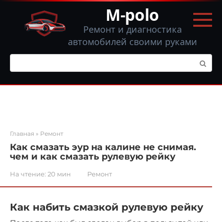
Перейти
M-polo
к
контенту
Ремонт и диагностика
автомобилей своими руками
Поиск:
Главная
»
Ремонт
Как смазать эур на калине не снимая.
чем и как смазать рулевую рейку
На чтение:
20 мин
Ремонт
Как набить смазкой рулевую рейку