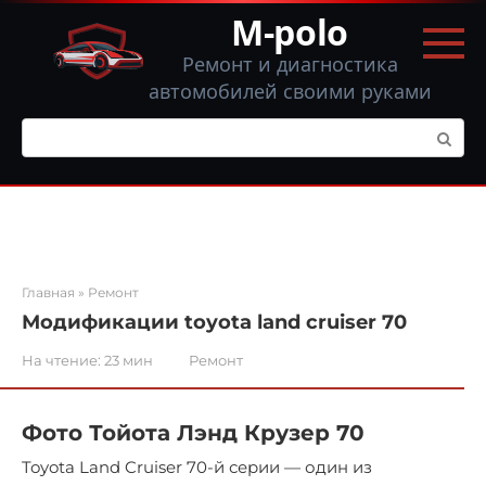
Перейти
M-polo
к
контенту
Ремонт и диагностика
автомобилей своими руками
Поиск:
Главная
»
Ремонт
Модификации toyota land cruiser 70
На чтение:
23 мин
Ремонт
Фото Тойота Лэнд Крузер 70
Toyota Land Cruiser 70-й серии — один из