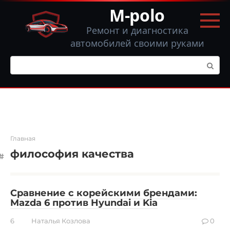
Перейти
M-polo
к
контенту
Ремонт и диагностика
автомобилей своими руками
Поиск:
Главная
философия качества
Сравнение с корейскими брендами:
Mazda 6 против Hyundai и Kia
6
Наталья Козлова
0