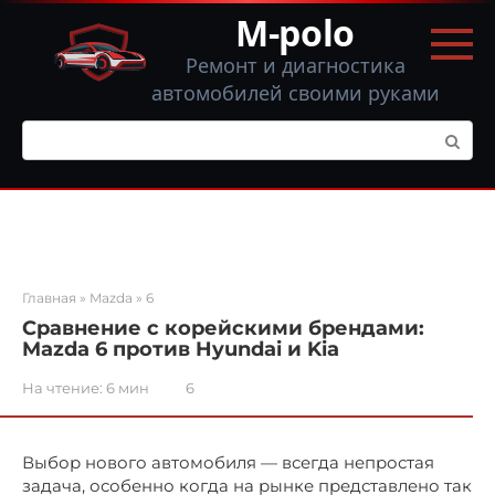
Перейти
M-polo
к
контенту
Ремонт и диагностика
автомобилей своими руками
Поиск:
Главная
»
Mazda
»
6
Сравнение с корейскими брендами:
Mazda 6 против Hyundai и Kia
На чтение:
6 мин
6
Выбор нового автомобиля — всегда непростая
задача, особенно когда на рынке представлено так