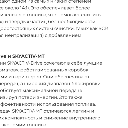
адают одной из самых низких степеней
е около 14:1). Это обеспечивает более
изельного топлива, что помогает снизить
x) и твердых частиц без необходимости
орогостоящих систем очистки, таких как SCR
ая нейтрализация) с добавлением
ive и SKYACTIV-MT
и SKYACTIV-Drive сочетают в себе лучшие
томатов», роботизированных коробок
ями и вариаторов. Они обеспечивают
передач, а широкий диапазон блокировки
обствует максимальной передаче
зируя потери энергии. Это также
эффективности использования топлива.
едач SKYACTIV-MT отличаются легким и
их компактность и снижение внутреннего
 экономии топлива.