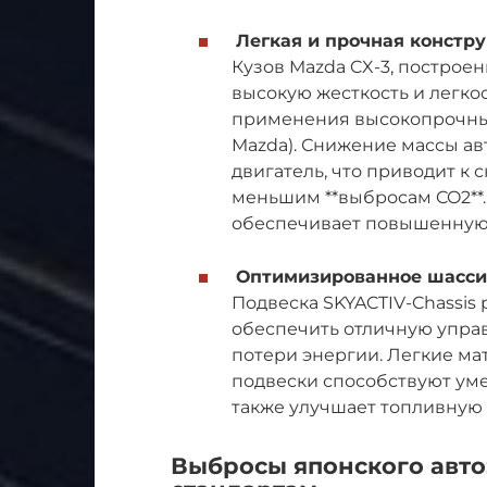
Легкая и прочная констр
Кузов Mazda CX-3, построе
высокую жесткость и легкос
применения высокопрочных
Mazda). Снижение массы а
двигатель, что приводит к 
меньшим **выбросам CO2**.
обеспечивает повышенную 
Оптимизированное шасси 
Подвеска SKYACTIV-Chassis
обеспечить отличную упра
потери энергии. Легкие м
подвески способствуют ум
также улучшает топливную
Выбросы японского авто