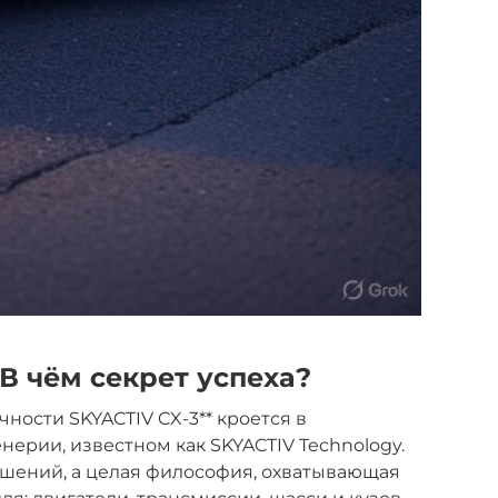
 В чём секрет успеха?
чности SKYACTIV CX-3** кроется в
нерии, известном как SKYACTIV Technology.
ешений, а целая философия, охватывающая