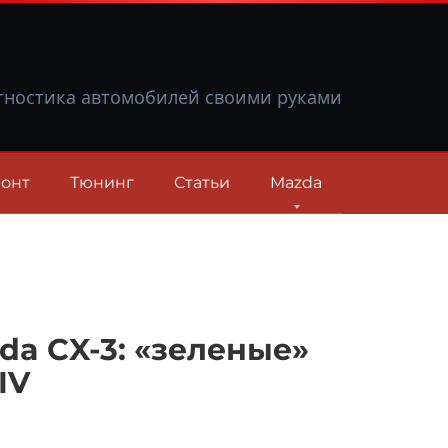
гностика автомобилей своими руками
онт
Тюнинг
Статьи
Mazda
da CX-3: «зеленые»
IV