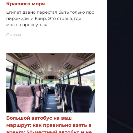
Красного моря
Египет давно перестал быть только про
пирамиды и Каир. Это страна, где
можно проснуться
Статьи
Большой автобус на ваш
маршрут: как правильно взять в
аренду 50-местный автобус и не