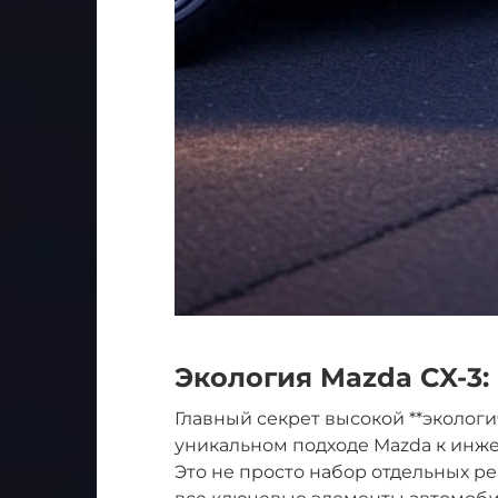
Экология Mazda CX-3:
Главный секрет высокой **экологи
уникальном подходе Mazda к инже
Это не просто набор отдельных р