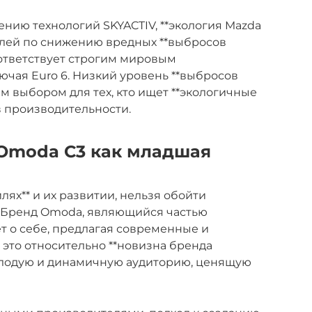
ию технологий SKYACTIV, **экология Mazda
телей по снижению вредных **выбросов
оответствует строгим мировым
лючая Euro 6. Низкий уровень **выбросов
м выбором для тех, кто ищет **экологичные
в производительности.
 Omoda C3 как младшая
лях** и их развитии, нельзя обойти
. Бренд Omoda, являющийся частью
т о себе, предлагая современные и
это относительно **новизна бренда
олодую и динамичную аудиторию, ценящую