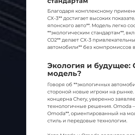
стандартам
Благодаря комплексному применен
CX-3** достигает высоких показа
японского авто**. Модель легко с
**экологическим стандартам**, вк
CO2** делает CX-3 привлекательны
автомобили** без компромиссов 
Экология и будущее:
модель?
Говоря об **экологичных автомоби
стороной новые игроки на рынке
концерна Chery, уверенно заявляе
технологичные решения. Omoda – 
Omoda**, ориентированный на м
стиль и передовые технологии.