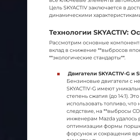
все ключевые элементы автомобил
Цель SKYACTIV заключается в дос
динамическими характеристиками,
Технологии SKYACTIV: О
Рассмотрим основные компоненты 
вклад в снижение **выбросов япон
**экологические стандарты**.
Двигатели SKYACTIV-G и 
Бензиновые двигатели с н
SKYACTIV-G имеют уникаль
степень сжатия (до 14:1). 
использовать топливо, что 
следствие, на **выбросы CO
инженерам Mazda удалось 
оптимизации формы поршн
форсунок и сокращения вр