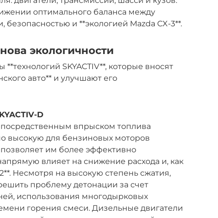
я: двигатели, трансмиссии, шасси и кузов.
тижении оптимального баланса между
 безопасностью и **экологией Mazda CX-3**.
снова экологичности
**технологий SKYACTIV**, которые вносят
ского авто** и улучшают его
SKYACTIV-D
епосредственным впрыском топлива
но высокую для бензиновых моторов
Это позволяет им более эффективно
напрямую влияет на снижение расхода и, как
2**. Несмотря на высокую степень сжатия,
решить проблему детонации за счет
ей, использования многодырковых
емени горения смеси. Дизельные двигатели