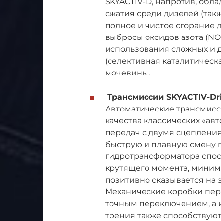
SKYACTIV-D, напротив, обл
сжатия среди дизелей (такж
полное и чистое сгорание д
выбросы оксидов азота (NO
использования сложных и д
(селективная каталитическ
мочевины.
Трансмиссии SKYACTIV-Dr
Автоматические трансмисси
качества классических «ав
передач с двумя сцеплени
быструю и плавную смену 
гидротрансформатора спос
крутящего момента, миними
позитивно сказывается на 
Механические коробки пер
точным переключением, а 
трения также способствуют