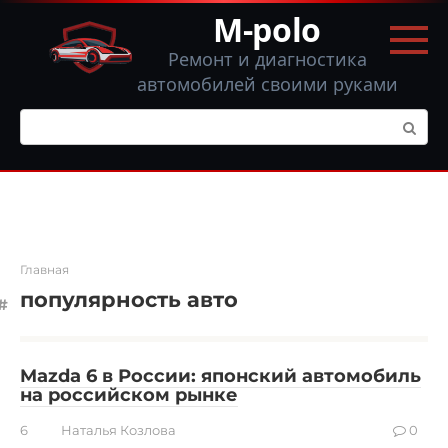
Перейти
M-polo
к
контенту
Ремонт и диагностика
автомобилей своими руками
Поиск:
Главная
популярность авто
Mazda 6 в России: японский автомобиль
на российском рынке
6
Наталья Козлова
0