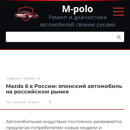
Перейти
M-polo
к
контенту
Ремонт и диагностика
автомобилей своими руками
Поиск:
Главная
»
Mazda
»
6
Mazda 6 в России: японский автомобиль
на российском рынке
На чтение:
4 мин
6
Автомобильная индустрия постоянно развивается,
предлагая потребителям новые модели и