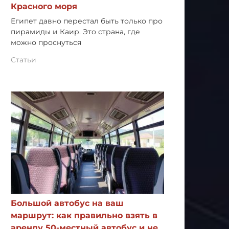
Красного моря
Египет давно перестал быть только про
пирамиды и Каир. Это страна, где
можно проснуться
Статьи
Большой автобус на ваш
маршрут: как правильно взять в
аренду 50-местный автобус и не