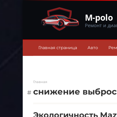
Перейти
к
M-polo
контенту
Ремонт и диа
Главная страница
Авто
Рем
Главная
снижение выброс
Экологичность Maz