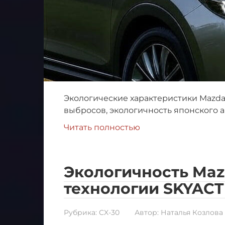
Экологические характеристики Mazda
выбросов, экологичность японского а
Читать полностью
Экологичность Maz
технологии SKYACT
Рубрика:
CX-30
Автор:
Наталья Козлова