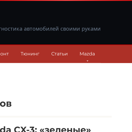
гностика автомобилей своими руками
онт
Тюнинг
Статьи
Mazda
ов
da CX-3: «зеленые»