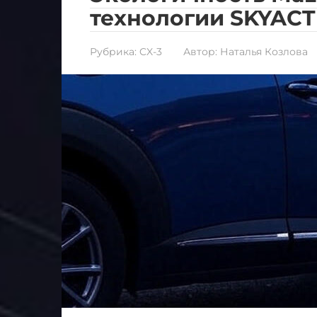
технологии SKYACT
Рубрика:
CX-3
Автор:
Наталья Козлова