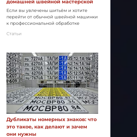
домашней швейной мастерской
Если вы увлечены шитьём и хотите
перейти от обычной швейной машинки
к профессиональной обработке
Статьи
Дубликаты номерных знаков: что
это такое, как делают и зачем
они нужны