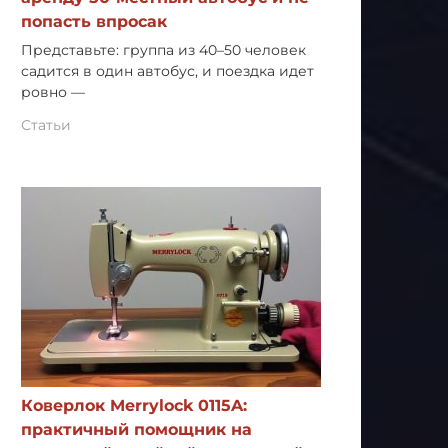
попасть впросак
Представьте: группа из 40–50 человек
садится в один автобус, и поездка идет
ровно —
Статьи
Коверлок Merrylock 0115A:
практичный помощник на