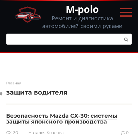
Перейти
M-polo
к
контенту
Ремонт и диагностика
автомобилей своими руками
Поиск:
Главная
защита водителя
Безопасность Mazda CX-30: системы
защиты японского производства
CX-30
Наталья Козлова
0