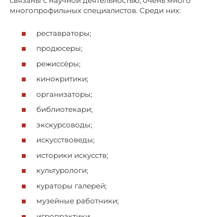
связаны с научной деятельностью, очень много
многопрофильных специалистов. Среди них:
реставраторы;
продюсеры;
режиссёры;
кинокритики;
организаторы;
библиотекари;
экскурсоводы;
искусствоведы;
историки искусств;
культурологи;
кураторы галерей;
музейные работники;
игропрактики.