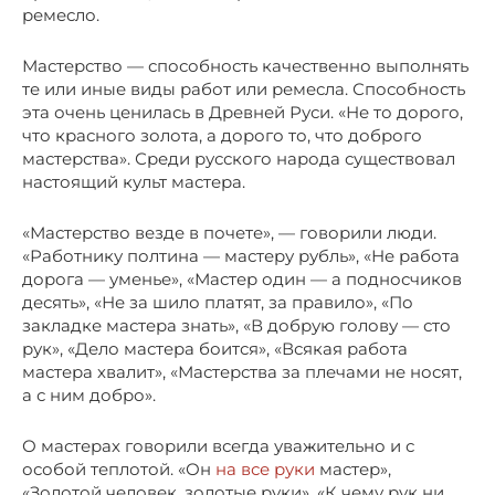
ремесло.
Мастерство — способность качественно выполнять
те или иные виды работ или ремесла. Способность
эта очень ценилась в Древней Руси. «Не то дорого,
что красного золота, а дорого то, что доброго
мастерства». Среди русского народа существовал
настоящий культ мастера.
«Мастерство везде в почете», — говорили люди.
«Работнику полтина — мастеру рубль», «Не работа
дорога — уменье», «Мастер один — а подносчиков
десять», «Не за шило платят, за правило», «По
закладке мастера знать», «В добрую голову — сто
рук», «Дело мастера боится», «Всякая работа
мастера хвалит», «Мастерства за плечами не носят,
а с ним добро».
О мастерах говорили всегда уважительно и с
особой теплотой. «Он
на все руки
мастер»,
«Золотой человек, золотые руки», «К чему рук ни