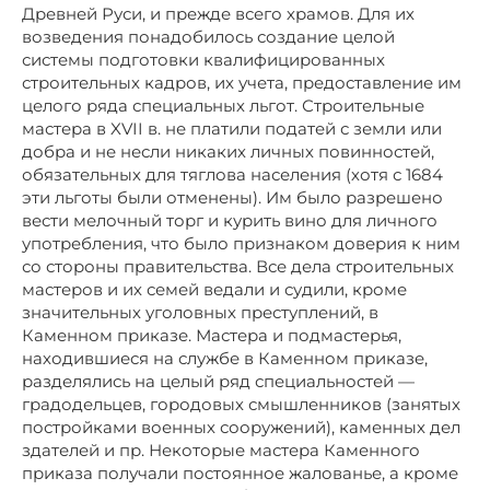
Древней Руси, и прежде всего храмов. Для их
возведения понадобилось создание целой
системы подготовки квалифицированных
строительных кадров, их учета, предоставление им
целого ряда специальных льгот. Строительные
мастера в XVII в. не платили податей с земли или
добра и не несли никаких личных повинностей,
обязательных для тяглова населения (хотя с 1684
эти льготы были отменены). Им было разрешено
вести мелочный торг и курить вино для личного
употребления, что было признаком доверия к ним
со стороны правительства. Все дела строительных
мастеров и их семей ведали и судили, кроме
значительных уголовных преступлений, в
Каменном приказе. Мастера и подмастерья,
находившиеся на службе в Каменном приказе,
разделялись на целый ряд специальностей —
градодельцев, городовых смышленников (занятых
постройками военных сооружений), каменных дел
здателей и пр. Некоторые мастера Каменного
приказа получали постоянное жалованье, а кроме