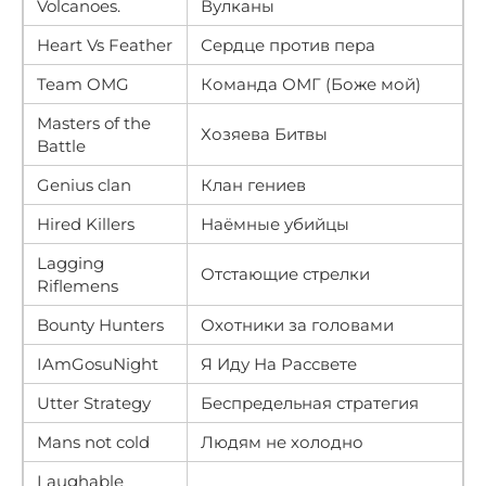
Volcanoes.
Вулканы
Heart Vs Feather
Сердце против пера
Team OMG
Команда ОМГ (Боже мой)
Masters of the
Хозяева Битвы
Battle
Genius clan
Клан гениев
Hired Killers
Наёмные убийцы
Lagging
Отстающие стрелки
Riflemens
Bounty Hunters
Охотники за головами
IAmGosuNight
Я Иду На Рассвете
Utter Strategy
Беспредельная стратегия
Mans not cold
Людям не холодно
Laughable