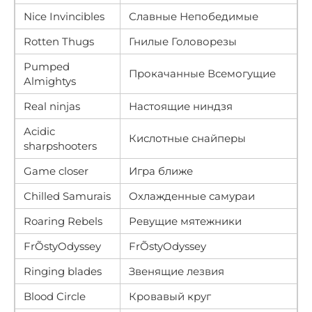
Nice Invincibles
Славные Непобедимые
Rotten Thugs
Гнилые Головорезы
Pumped
Прокачанные Всемогущие
Almightys
Real ninjas
Настоящие ниндзя
Acidic
Кислотные снайперы
sharpshooters
Game closer
Игра ближе
Chilled Samurais
Охлажденные самураи
Roaring Rebels
Ревущие мятежники
FrÕstyOdyssey
FrÕstyOdyssey
Ringing blades
Звенящие лезвия
Blood Circle
Кровавый круг