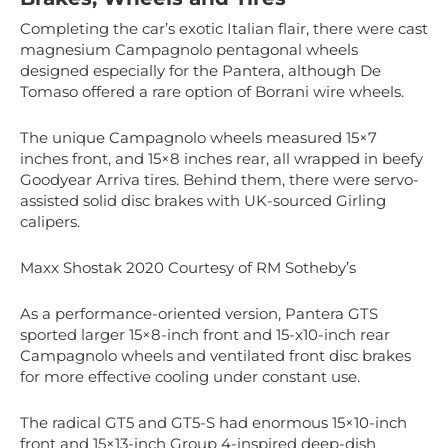
Completing the car’s exotic Italian flair, there were cast
magnesium Campagnolo pentagonal wheels
designed especially for the Pantera, although De
Tomaso offered a rare option of Borrani wire wheels.
The unique Campagnolo wheels measured 15×7
inches front, and 15×8 inches rear, all wrapped in beefy
Goodyear Arriva tires. Behind them, there were servo-
assisted solid disc brakes with UK-sourced Girling
calipers.
Maxx Shostak 2020 Courtesy of RM Sotheby’s
As a performance-oriented version, Pantera GTS
sported larger 15×8-inch front and 15-x10-inch rear
Campagnolo wheels and ventilated front disc brakes
for more effective cooling under constant use.
The radical GT5 and GT5-S had enormous 15×10-inch
front and 15×13-inch Group 4-inspired deep-dish