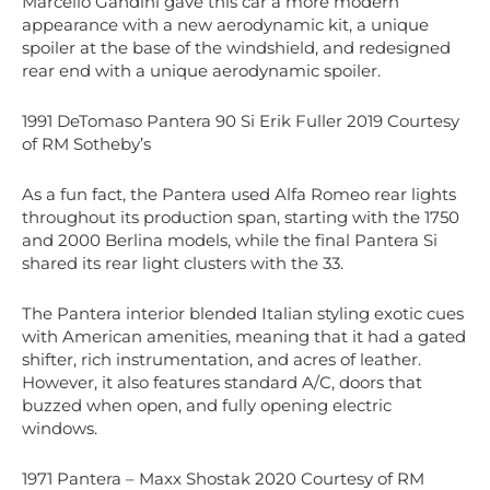
Marcello Gandini gave this car a more modern
appearance with a new aerodynamic kit, a unique
spoiler at the base of the windshield, and redesigned
rear end with a unique aerodynamic spoiler.
1991 DeTomaso Pantera 90 Si Erik Fuller 2019 Courtesy
of RM Sotheby’s
As a fun fact, the Pantera used Alfa Romeo rear lights
throughout its production span, starting with the 1750
and 2000 Berlina models, while the final Pantera Si
shared its rear light clusters with the 33.
The Pantera interior blended Italian styling exotic cues
with American amenities, meaning that it had a gated
shifter, rich instrumentation, and acres of leather.
However, it also features standard A/C, doors that
buzzed when open, and fully opening electric
windows.
1971 Pantera – Maxx Shostak 2020 Courtesy of RM