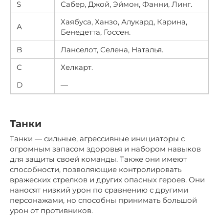
S
Сабер, Джой, Эймон, Фанни, Линг.
Хаябуса, Ханзо, Алукард, Карина,
А
Бенедетта, Госсен.
B
Ланселот, Селена, Наталья.
C
Хелкарт.
D
—
Танки
Танки — сильные, агрессивные инициаторы с
огромным запасом здоровья и набором навыков
для защиты своей команды. Также они имеют
способности, позволяющие контролировать
вражеских стрелков и других опасных героев. Они
наносят низкий урон по сравнению с другими
персонажами, но способны принимать большой
урон от противников.