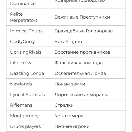
Коварное господство
Dominance
Polite
Вежливые Преступники
Perpetrators
Inimical Thugs
Враждебные Головорезы
GodlyCurry
БогоУгодно
UprisingRivals
Восстание противников
fake crew
Фальшивая команда
Dazzling Londa
Ослепительная Лонда
Newlands
Новые земли
Lyrical Admirals
Лирические адмиралы
Riflemans
Стрелки
Montgomery
Монтгомери
Drunk players
Пьяные игроки