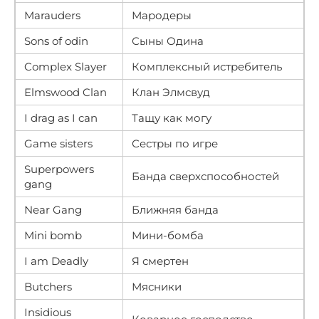
Marauders
Мародеры
Sons of odin
Сыны Одина
Complex Slayer
Комплексный истребитель
Elmswood Clan
Клан Элмсвуд
I drag as I can
Тащу как могу
Game sisters
Сестры по игре
Superpowers
Банда сверхспособностей
gang
Near Gang
Ближняя банда
Mini bomb
Мини-бомба
I am Deadly
Я смертен
Butchers
Мясники
Insidious