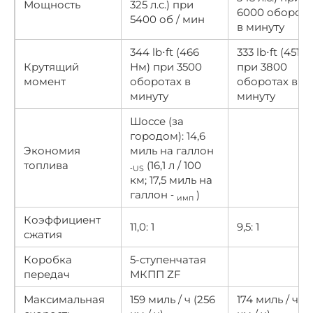
Мощность
325 л.с.) при
6000 оборота
5400 об / мин
в минуту
344 lb⋅ft (466
333 lb⋅ft (451 
Крутящий
Нм) при 3500
при 3800
момент
оборотах в
оборотах в
минуту
минуту
Шоссе (за
городом): 14,6
Экономия
миль на галлон
топлива
(16,1 л / 100
‑US
км; 17,5 миль на
галлон ‑
)
имп
Коэффициент
11,0: 1
9,5: 1
сжатия
Коробка
5-ступенчатая
передач
МКПП ZF
Максимальная
159 миль / ч (256
174 миль / ч (