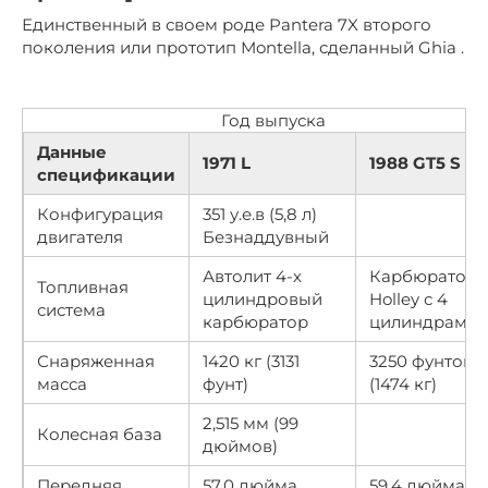
Единственный в своем роде Pantera 7X второго
поколения или прототип Montella, сделанный Ghia .
Год выпуска
Данные
1971 L
1988 GT5 S
спецификации
Конфигурация
351 у.е.в (5,8 л)
двигателя
Безнаддувный
Автолит 4-х
Карбюратор
Топливная
цилиндровый
Holley с 4
система
карбюратор
цилиндрами
Снаряженная
1420 кг (3131
3250 фунтов
масса
фунт)
(1474 кг)
2,515 мм (99
Колесная база
дюймов)
Передняя
57,0 дюйма
59,4 дюйма