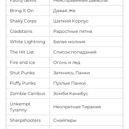
Faulty devils
Неисправимые дьяволы
Bring It On
Давай Же
Shaky Corps
Шаткий Корпус
Gladstains
Радостные пятна
White Lightning
Белая молния
The Hit List
Список попаданий
Fire and Ice
Огонь и лед
Shut Punks
Заткнись, Панки
Puffy Punks
Пухлые Панки
Zombie Canibus
Зомби Канибус
Unkempt
Неопрятная Тирания
Tyranny
Sharpshooters
Снайперы