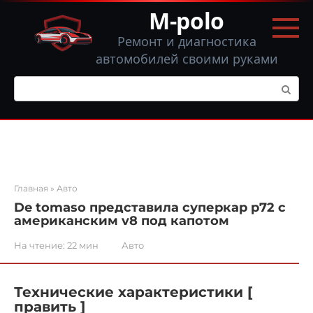
Перейти
M-polo
к
контенту
Ремонт и диагностика
автомобилей своими руками
Поиск:
Главная
»
Авто
De tomaso представила суперкар p72 с
американским v8 под капотом
На чтение:
22 мин
Авто
Технические характеристики [
править ]