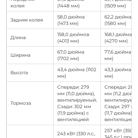
колея
(1448 мм)
(1509 мм)
58,0 дюйма
62,2 дюйма
Задняя колея
(1473 мм)
(1580 мм)
158,0 дюймов
168,1 дюйма
Длина
(4013 мм)
(4270 мм)
67,0 дюйма
77,6 дюйма (1,
Ширина
(1702 мм)
мм)
43,4 дюйма (1102
43,3 дюйма (1
Высота
мм)
мм)
Спереди: 279
Спереди: 284
мм (11,0 дюйма),
мм (11,2 дюйма
вентилируемый;
вентилируем
Тормоза
Сзади: 302 мм
Сзади: 297 м
(11,9 дюйма) с
(11,7 дюйма) с
вентиляцией
вентиляцией
257 кВт (350 л.с
243 кВт (330 л.с.,
345 л.с.) при