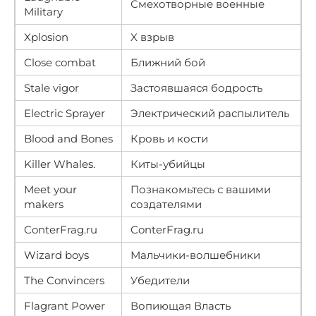
Смехотворные военные
Military
Xplosion
X взрыв
Close combat
Ближний бой
Stale vigor
Застоявшаяся бодрость
Electric Sprayer
Электрический распылитель
Blood and Bones
Кровь и кости
Killer Whales.
Киты-убийцы
Meet your
Познакомьтесь с вашими
makers
создателями
ConterFrag.ru
ConterFrag.ru
Wizard boys
Мальчики-волшебники
The Convincers
Убедители
Flagrant Power
Вопиющая Власть