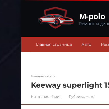
Перейти
к
M-polo
контенту
Ремонт и диа
Главная страница
Авто
Рем
Главная
»
Авто
Keeway superlight 1
На чтение:
4 мин
Рубрика:
Авто