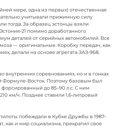
айней мере, одна из первых) отечественная
щательно учитывали прижимную силу
али тогда. За образец эстонцы взяли
. Эстония‑21 помимо доработанного
мум деталей от серийных автомобилей. Все
моза — оригинальные. Коробку передач, как
ях, делали на основе агрегата ЗАЗ‑968,
во внутренних соревнованиях, но и в гонках
й Формуле-Восток. Поэтому базовым был
, форсированный до 85–90 л.с. С ним
210 км/ч. Позднее ставили 1,6‑литровый
 пилоты побеждали в Кубке Дружбы в 1987–
ат, как и мир социализма, прекратил свое