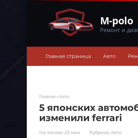
Перейти
к
M-polo
контенту
Ремонт и диа
Главная страница
Авто
Рем
Главная
»
Авто
5 японских автомоб
изменили ferrari
На чтение:
23 мин
Рубрика:
Авто