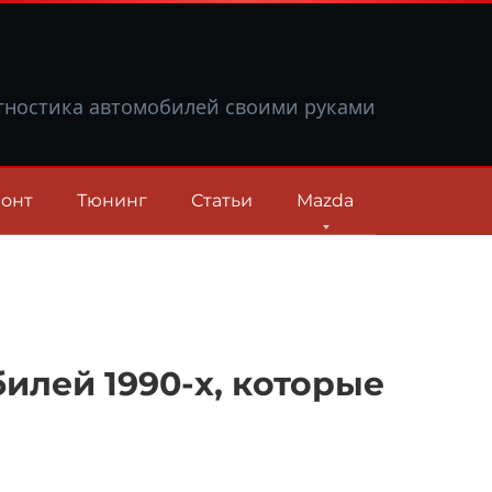
гностика автомобилей своими руками
онт
Тюнинг
Статьи
Mazda
илей 1990-х, которые