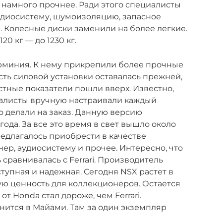
л намного прочнее. Ради этого специалисты
удиосистему, шумоизоляцию, запасное
. Колесные диски заменили на более легкие.
20 кг — до 1230 кг.
юминия. К нему прикрепили более прочные
ть силовой установки оставалась прежней,
стные показатели пошли вверх. Известно,
иалисты вручную настраивали каждый
то делали на заказ. Данную версию
года. За все это время в свет вышло около
едлагалось приобрести в качестве
р, аудиосистему и прочее. Интересно, что
сравнивалась с Ferrari. Производитель
ступная и надежная. Сегодня NSX растет в
шую ценность для коллекционеров. Остается
от Honda стал дороже, чем Ferrari.
ится в Майами. Там за один экземпляр