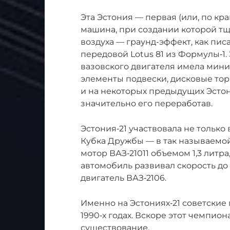
Эта Эстония — первая (или, по кр
машина, при создании которой т
воздуха — граунд-эффект, как пис
передовой Lotus 81 из Формулы‑1
вазовского двигателя имела мини
элементы подвески, дисковые тор
и на некоторых предыдущих Эстони
значительно его переработав.
Эстония‑21 участвовала не только 
Кубка Дружбы — в так называемо
мотор ВАЗ‑21011 объемом 1,3 литра
автомобиль развивал скорость до 
двигатель ВАЗ‑2106.
Именно на Эстониях‑21 советские
1990‑х годах. Вскоре этот чемпион
существование.