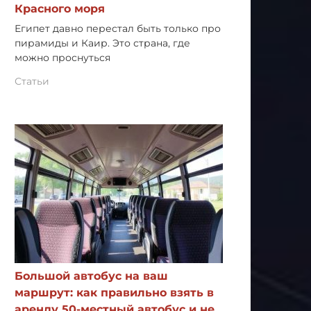
Красного моря
Египет давно перестал быть только про
пирамиды и Каир. Это страна, где
можно проснуться
Статьи
Большой автобус на ваш
маршрут: как правильно взять в
аренду 50-местный автобус и не