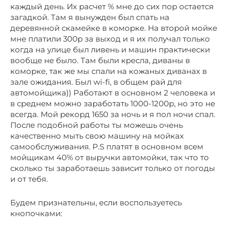
каждый день. Их расчет % мне до сих пор остается
загадкой. Там я вынужден был спать на
деревянной скамейке в коморке. На второй мойке
мне платили 300р за выход и я их получал только
когда на улице был ливень и машин практически
вообще не было. Там были кресла, диваны в
коморке, так же мы спали на кожаных диванах в
зале ожидания. Был wi-fi, в общем рай для
автомойщика)) Работают в основном 2 человека и
в среднем можно заработать 1000-1200р, но это не
всегда. Мой рекорд 1650 за ночь и я пол ночи спал.
После подобной работы ты можешь очень
качественно мыть свою машину на мойках
самообслуживания. P.S платят в основном всем
мойщикам 40% от выручки автомойки, так что то
сколько ты заработаешь зависит только от погоды
и от тебя.
Будем признательны, если воспользуетесь
кнопочками: