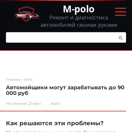
Перейти
M-polo
к
контенту
Ремонт и диагностика
автомобилей своими руками
Поиск:
Главная
»
Авто
Автомойщики могут зарабатывать до 90
000 руб
На чтение:
21 мин
Авто
Как решаются эти проблемы?