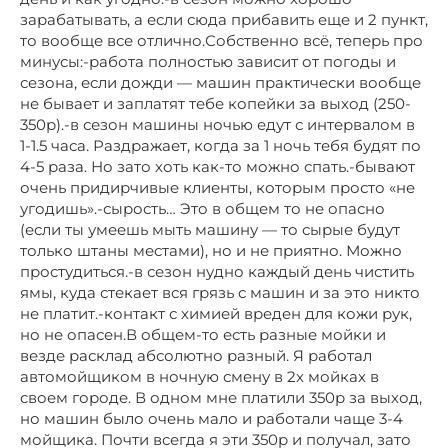
зарабатывать, а если сюда прибавить еще и 2 пункт,
то вообще все отлично.Собственно всё, теперь про
минусы:-работа полностью зависит от погоды и
сезона, если дожди — машин практически вообще
не бывает и заплатят тебе копейки за выход (250-
350р).-в сезон машины ночью едут с интервалом в
1-1.5 часа. Раздражает, когда за 1 ночь тебя будят по
4-5 раза. Но зато хоть как-то можно спать.-бывают
очень придирчивые клиенты, которым просто «не
угодишь».-сырость… Это в общем то не опасно
(если ты умеешь мыть машину — то сырые будут
только штаны местами), но и не приятно. Можно
простудиться.-в сезон нудно каждый день чистить
ямы, куда стекает вся грязь с машин и за это никто
не платит.-контакт с химией вреден для кожи рук,
но не опасен.В общем-то есть разные мойки и
везде расклад абсолютно разный. Я работал
автомойщиком в ночную смену в 2х мойках в
своем городе. В одном мне платили 350р за выход,
но машин было очень мало и работали чаще 3-4
мойщика. Почти всегда я эти 350р и получал, зато