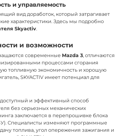
сть и управляемость
оящий вид доработок, который затрагивает
ские характеристики. Здесь мы подробно
теля Skyactiv
.
нности и возможности
оснащаются современные
Mazda 3
, отличаются
имизированными процессами сгорания
чную топливную экономичность и хорошую
игатель, SKYACTIV имеет потенциал для
 доступный и эффективный способ
теля без серьезных механических
нинга заключается в перепрошивке блока
БУ). Специалисты изменяют программные
дачу топлива, угол опережения зажигания и