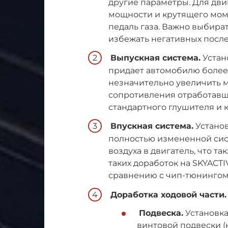
другие параметры. Для дви
мощности и крутящего момен
педаль газа. Важно выбира
избежать негативных после
Выпускная система.
Устан
придает автомобилю более 
незначительно увеличить 
сопротивления отработавш
стандартного глушителя и 
Впускная система.
Установ
полностью измененной сис
воздуха в двигатель, что т
таких доработок на SKYACT
сравнению с чип-тюнингом
Доработка ходовой части.
Подвеска.
Установка
винтовой подвески (