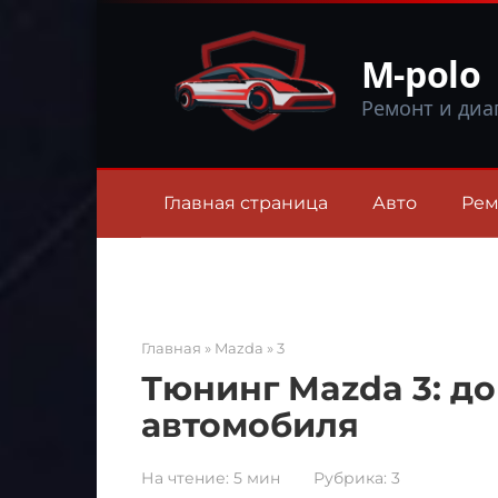
Перейти
к
M-polo
контенту
Ремонт и диа
Главная страница
Авто
Рем
Главная
»
Mazda
»
3
Тюнинг Mazda 3: д
автомобиля
На чтение:
5 мин
Рубрика:
3