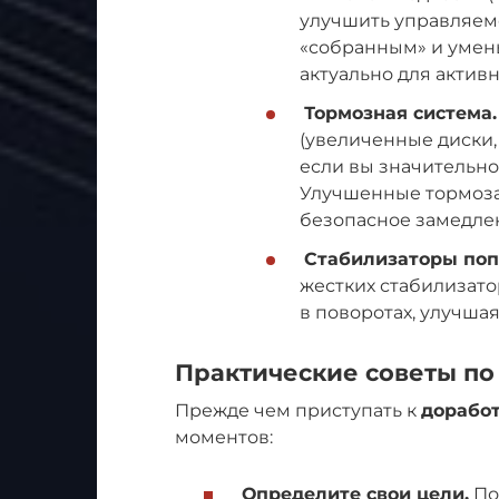
улучшить управляемо
«собранным» и умень
актуально для активн
Тормозная система.
(увеличенные диски
если вы значительно
Улучшенные тормоза
безопасное замедле
Стабилизаторы поп
жестких стабилизат
в поворотах, улучшая
Практические советы по
Прежде чем приступать к
доработ
моментов:
Определите свои цели.
По