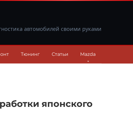
гностика автомобилей своими руками
онт
Тюнинг
Статьи
Mazda
оработки японского