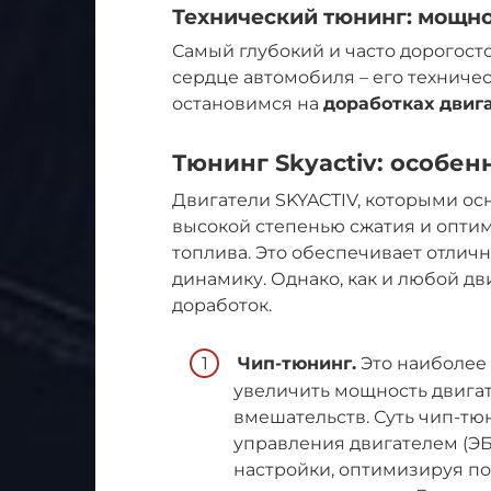
Технический тюнинг: мощно
Самый глубокий и часто дорогост
сердце автомобиля – его техниче
остановимся на
доработках двига
Тюнинг Skyactiv: особе
Двигатели SKYACTIV, которыми 
высокой степенью сжатия и опт
топлива. Это обеспечивает отли
динамику. Однако, как и любой дв
доработок.
Чип-тюнинг.
Это наиболее
увеличить мощность двига
вмешательств. Суть чип-тю
управления двигателем (Э
настройки, оптимизируя по