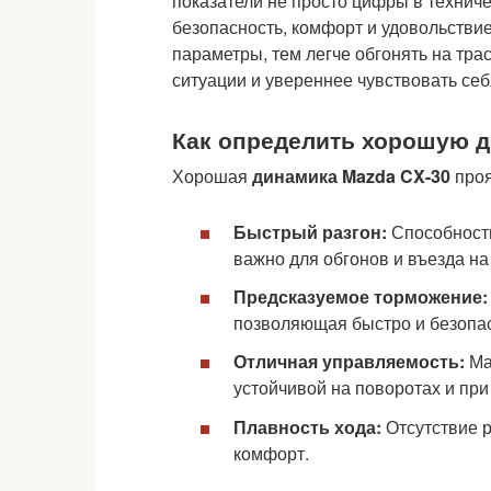
показатели не просто цифры в технич
безопасность, комфорт и удовольстви
параметры, тем легче обгонять на тра
ситуации и увереннее чувствовать себ
Как определить хорошую 
Хорошая
динамика Mazda CX-30
проя
Быстрый разгон:
Способность
важно для обгонов и въезда на
Предсказуемое торможение:
позволяющая быстро и безопас
Отличная управляемость:
Ма
устойчивой на поворотах и при
Плавность хода:
Отсутствие р
комфорт.