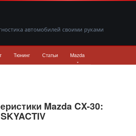
гностика автомобилей своими руками
т
Тюнинг
Статьи
Mazda
еристики Mazda CX-30:
 SKYACTIV