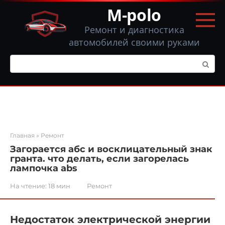
Перейти
M-polo
к
контенту
Ремонт и диагностика
автомобилей своими руками
Поиск:
Главная
»
Ремонт
Загорается абс и восклицательный знак
гранта. что делать, если загорелась
лампочка abs
На чтение:
18 мин
Ремонт
Недостаток электрической энергии