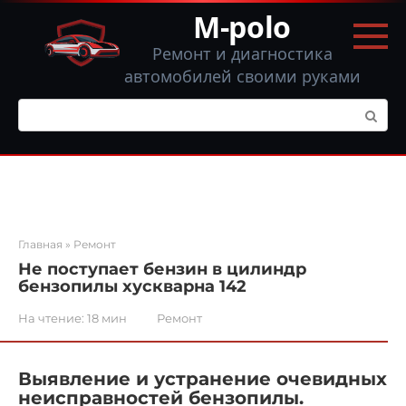
Перейти
M-polo
к
контенту
Ремонт и диагностика
автомобилей своими руками
Поиск:
Главная
»
Ремонт
Не поступает бензин в цилиндр
бензопилы хускварна 142
На чтение:
18 мин
Ремонт
Выявление и устранение очевидных
неисправностей бензопилы.