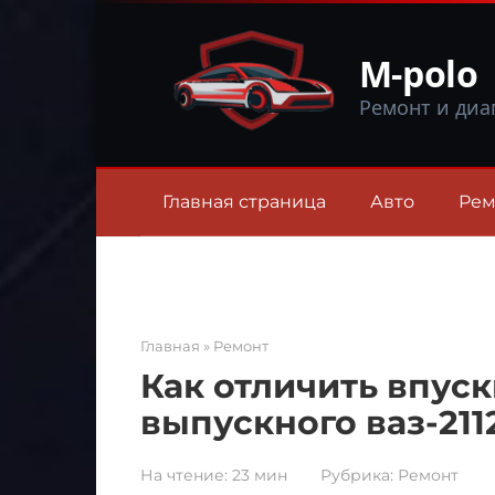
Перейти
к
M-polo
контенту
Ремонт и диа
Главная страница
Авто
Рем
Главная
»
Ремонт
Как отличить впус
выпускного ваз-211
На чтение:
23 мин
Рубрика:
Ремонт