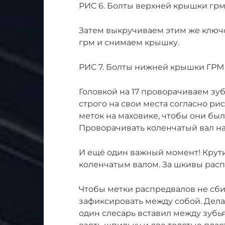
РИС 6. Болты верхней крышки гр
Затем выкручиваем этим же ключ
грм и снимаем крышку.
РИС 7. Болты нижней крышки ГРМ
Головкой на 17 проворачиваем зу
строго на свои места согласно ри
меток на маховике, чтобы они был
Проворачивать коленчатый вал на
И ещё один важный момент! Крут
коленчатым валом. За шкивы расп
Чтобы метки распредвалов не сби
зафиксировать между собой. Делае
один слесарь вставил между зубь