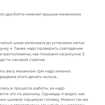
м
ом два болта нижней крышки механизма
бчатый шкив коленвала до установки меток
сунку 4. Также надо проверить совпадение
и расположены, как показано на рисунке 3.
до по часовой стрелке.
ить весь механизм грм надо именно
редвала этого делать нельзя…
лись в процессе работы, их надо
тся это по-разному. Однажды я видел, как
ями шкивов торцевую головку. Можно так же