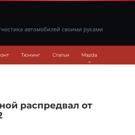
гностика автомобилей своими руками
онт
Тюнинг
Статьи
Mazda
кной распредвал от
2