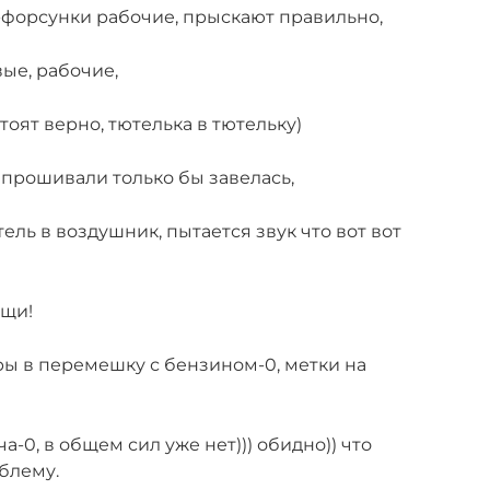
а-форсунки рабочие, прыскают правильно,
ые, рабочие,
стоят верно, тютелька в тютельку)
 прошивали только бы завелась,
ель в воздушник, пытается звук что вот вот
ощи!
ры в перемешку с бензином-0, метки на
а-0, в общем сил уже нет))) обидно)) что
облему.