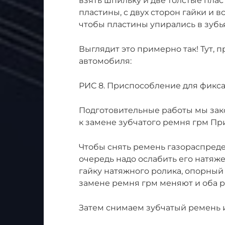
взять шпильку и две толстые пла
пластины, с двух сторон гайки и 
чтобы пластины упирались в зубь
Выглядит это примерно так! Тут, п
автомобиля:
РИС 8. Приспособление для фикс
Подготовительные работы мы зак
к замене зубчатого ремня грм Пр
Чтобы снять ремень газораспред
очередь надо ослабить его натяже
гайку натяжного ролика, опорный 
замене ремня грм меняют и оба р
Затем снимаем зубчатый ремень 