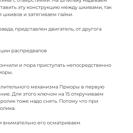
стины с отверстиями. На шпильку надеваем
вставить эту конструкцию между шкивами, так
я шкивов и затягиваем гайки.
равда, представлен двигатель, от другога
ации распредвалов
ончили и пора приступать непосредственно
иоры.
елительного механизма Приоры в первую
ние. Для этого ключом на 15 откручиваем
ролик тоже надо снять. Потому что при
олика.
и внимательно его осматриваем