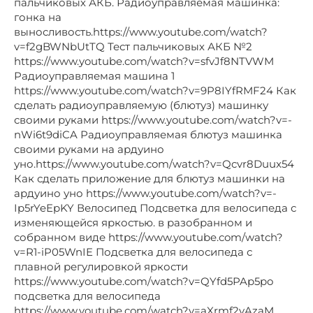
пальчиковых АКБ. Радиоуправляемая машинка:
гонка на
выносливость.https://www.youtube.com/watch?
v=f2gBWNbUtTQ Тест пальчиковых АКБ №2
https://www.youtube.com/watch?v=sfvJf8NTVWM
Радиоуправляемая машина 1
https://www.youtube.com/watch?v=9P8IYfRMF24 Как
сделать радиоуправляемую (блютуз) машинку
своими руками https://www.youtube.com/watch?v=-
nWi6t9diCA Радиоуправляемая блютуз машинка
своими руками на ардуино
уно.https://www.youtube.com/watch?v=Qcvr8Duux54
Как сделать приложение для блютуз машинки на
ардуино уно https://www.youtube.com/watch?v=-
Ip5rYeEpKY Велосипед Подсветка для велосипеда с
изменяющейся яркостью. в разобранном и
собранном виде https://www.youtube.com/watch?
v=R1-iP05WnIE Подсветка для велосипеда с
плавной регулировкой яркости
https://www.youtube.com/watch?v=QYfd5PAp5po
подсветка для велосипеда
https://www.youtube.com/watch?v=aXrmf2yAzaM