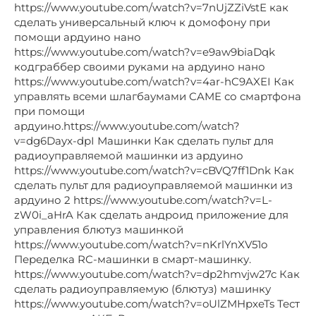
https://www.youtube.com/watch?v=7nUjZZiVstE как
сделать универсальный ключ к домофону при
помощи ардуино нано
https://www.youtube.com/watch?v=e9aw9biaDqk
кодграббер своими руками на ардуино нано
https://www.youtube.com/watch?v=4ar-hC9AXEI Как
управлять всеми шлагбаумами CAME со смартфона
при помощи
ардуино.https://www.youtube.com/watch?
v=dg6Dayx-dpI Машинки Как сделать пульт для
радиоуправляемой машинки из ардуино
https://www.youtube.com/watch?v=cBVQ7ff1Dnk Как
сделать пульт для радиоуправляемой машинки из
ардуино 2 https://www.youtube.com/watch?v=L-
zW0i_aHrA Как сделать андроид приложение для
управления блютуз машинкой
https://www.youtube.com/watch?v=nKrlYnXV51o
Переделка RC-машинки в смарт-машинку.
https://www.youtube.com/watch?v=dp2hmvjw27c Как
сделать радиоуправляемую (блютуз) машинку
https://www.youtube.com/watch?v=oUlZMHpxeTs Тест