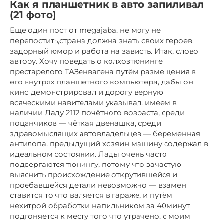
Как я планшетник в авто запиливал
(21 фото)
Еще один пост от megajaba. не могу не
перепостить,страна должна знать своих героев.
задорный юмор и работа на зависть. Итак, слово
автору. Хочу поведать о колхозтюнинге
престарелого ТАЗенвагена путём размещения в
его внутрях планшетного компьютера, дабы он
кино демонстрировал и дорогу верную
всяческими навителами указывал. имеем в
наличии Ладу 2112 почётного возраста, среди
поцанчиков — чёткая двенашка, среди
здравомыслящих автовладельцев — беременная
антилопа. предыдущий хозяин машину содержал в
идеальном состоянии. Лады очень часто
подвергаются тюнингу, потому что зачастую
выяснить происхождение открутившейся и
проебавшейся детали невозможно — взамен
ставится то что валяется в гараже, и путём
нехитрой обработки напильником за 40минут
подгоняется к месту того что утрачено. с моим