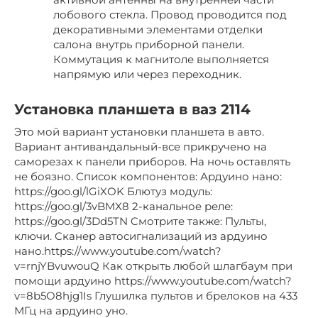
лобового стекла. Провод проводится под
декоративными элементами отделки
салона внутрь приборной панели.
Коммутация к магнитоле выполняется
напрямую или через переходник.
Установка планшета в ваз 2114
Это мой вариант установки планшета в авто.
Вариант антивандальный-все прикручено на
саморезах к панели приборов. На ночь оставлять
не боязно. Список компонентов: Ардуино нано:
https://goo.gl/lGiXOK Блютуз модуль:
https://goo.gl/3vBMX8 2-канальное реле:
https://goo.gl/3Dd5TN Cмотрите также: Пульты,
ключи. Сканер автосигнализаций из ардуино
нано.https://www.youtube.com/watch?
v=rnjYBvuwouQ Как открыть любой шлагбаум при
помощи ардуино https://www.youtube.com/watch?
v=8b5O8hjg1Is Глушилка пультов и брелоков на 433
МГц на ардуино уно.