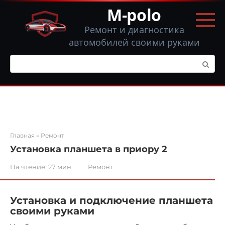
Перейти
M-polo
к
контенту
Ремонт и диагностика
автомобилей своими руками
Поиск:
Главная
»
Ремонт
Установка планшета в приору 2
На чтение:
27 мин
Ремонт
Установка и подключение планшета
своими руками