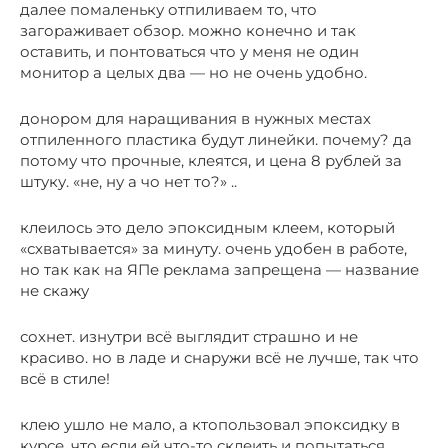
далее помаленьку отпиливаем то, что
загораживает обзор. можно конечно и так
оставить, и понтоваться что у меня не один
монитор а целых два — но не очень удобно.
донором для наращивания в нужных местах
отпиленного пластика будут линейки. почему? да
потому что прочные, клеятся, и цена 8 рублей за
штуку. «не, ну а чо нет то?» ..
клеилось это дело эпоксидным клеем, который
«схватывается» за минуту. очень удобен в работе,
но так как на ЯПе реклама запрещена — название
не скажу
сохнет. изнутри всё выглядит страшно и не
красиво. но в ладе и снаружи всё не лучше, так что
всё в стиле!
клею ушло не мало, а ктопользовал эпоксидку в
курсе, что если ей что-то склеить и попытаться