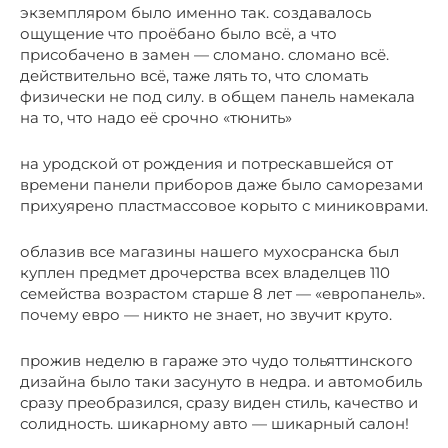
экземпляром было именно так. создавалось
ощущение что проёбано было всё, а что
присобачено в замен — сломано. сломано всё.
действительно всё, таже лять то, что сломать
физически не под силу. в общем панель намекала
на то, что надо её срочно «тюнить»
на уродской от рождения и потрескавшейся от
времени панели приборов даже было саморезами
прихуярено пластмассовое корыто с миниковрами.
облазив все магазины нашего мухосранска был
куплен предмет дрочерства всех владелцев 110
семейства возрастом старше 8 лет — «европанель».
почему евро — никто не знает, но звучит круто.
прожив неделю в гараже это чудо тольяттинского
дизайна было таки засунуто в недра. и автомобиль
сразу преобразился, сразу виден стиль, качество и
солидность. шикарному авто — шикарный салон!