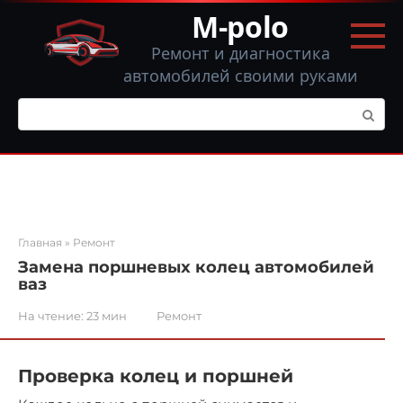
Перейти
M-polo
к
контенту
Ремонт и диагностика
автомобилей своими руками
Поиск:
Главная
»
Ремонт
Замена поршневых колец автомобилей
ваз
На чтение:
23 мин
Ремонт
Проверка колец и поршней