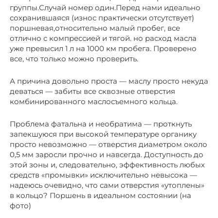
группы.Случай номер один.Перед нами идеально
сохранившаяся (износ практически отсутствует)
поршневая,относительно малый пробег, все
отлично с компрессией и тягой. но расход масла
уже превысил 1 л на 1000 км пробега. Проверено
все, что только можно проверить.
А причина довольно проста — маслу просто некуда
деваться — забиты все сквозные отверстия
комбинированного маслосъемного кольца.
Проблема фатальна и необратима — проткнуть
запекшуюся при высокой температуре органику
просто невозможно — отверстия диаметром около
0,5 мм заросли прочно и навсегда. Доступность до
этой зоны и, следовательно, эффективность любых
средств «промывки» исключительно невысока —
надеюсь очевидно, что сами отверстия «утоплены»
в кольцо? Поршень в идеальном состоянии (на
фото)