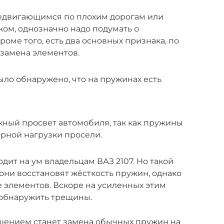
редвигающимся по плохим дорогам или
ом, однозначно надо подумать о
оме того, есть два основных признака, по
 замена элементов.
ло обнаружено, что на пружинах есть
ный просвет автомобиля, так как пружины
рной нагрузки просели.
одит на ум владельцам ВАЗ 2107. Но такой
они восстановят жёсткость пружин, однако
е элементов. Вскоре на усиленных этим
обнаружить трещины.
шением станет замена обычных пружин на