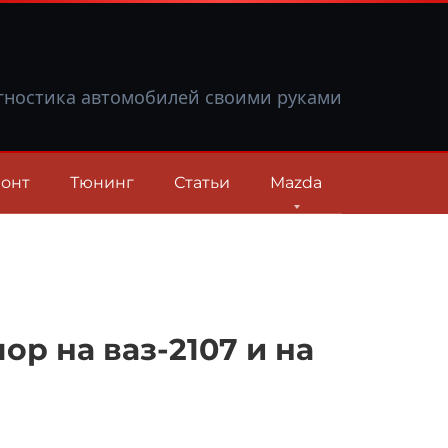
гностика автомобилей своими руками
онт
Тюнинг
Статьи
Mazda
р на ваз-2107 и на