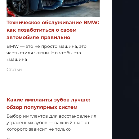
Техническое обслуживание BMW:
как позаботиться о своем
автомобиле правильно
BMW — это не просто машина, это
часть стиля жизни. Но чтобы эта
«машина
Статьи
Какие импланты зубов лучше:
обзор популярных систем
Выбор имплантов для восстановления
утраченных зубов — важный шаг, от
которого зависит не только