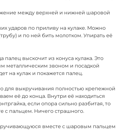
яжение между верхней и нижней шаровой
их ударов по приливу на кулаке. Можно
трубу) и по ней бить молотком. Упирать её
а палец выскочит из конуса кулака. Это
ым металлическим звоном и посадкой
дет на кулак и покажется палец.
то для выкручивания полностью крепежной
иваем её до конца. Внутри её находиться
онтргайка, если опора сильно разбитая, то
е с пальцем. Ничего страшного.
рокручивающуюся вместе с шаровым пальцем