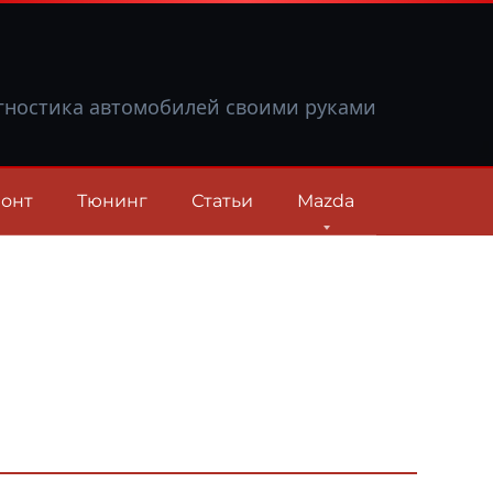
гностика автомобилей своими руками
онт
Тюнинг
Статьи
Mazda