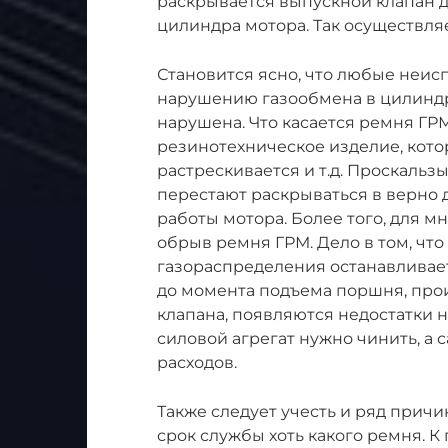
раскрывается выпускной клапан д
цилиндра мотора. Так осуществля
Становится ясно, что любые неис
нарушению газообмена в цилиндра
нарушена. Что касается ремня ГР
резинотехническое изделие, кото
растрескивается и т.д. Проскальз
перестают раскрываться в верно
работы мотора. Более того, для 
обрыв ремня ГРМ. Дело в том, что
газораспределения останавливает
до момента подъема поршня, прои
клапана, появляются недостатки н
силовой агрегат нужно чинить, а
расходов.
Также следует учесть и ряд прич
срок службы хоть какого ремня. К