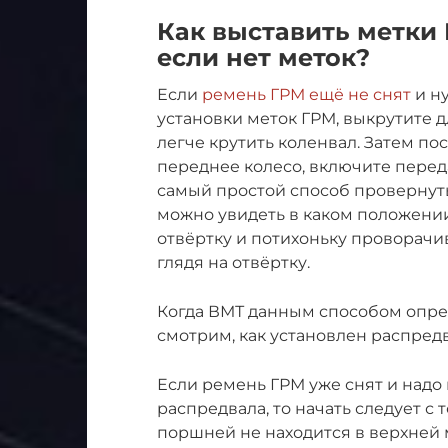
Как выставить метки Г
если нет меток?
Если
ремень ГРМ ещё не снят
и н
установки меток ГРМ, выкрутите д
легче крутить коленвал. Затем по
переднее колесо, включите перед
самый простой способ провернуть
можно увидеть в каком положении
отвёртку и потихоньку проворачив
глядя на отвёртку.
Когда ВМТ данным способом опре
смотрим, как установлен распредва
Если ремень ГРМ уже снят и надо
распредвала, то начать следует с т
поршней не находится в верхней м