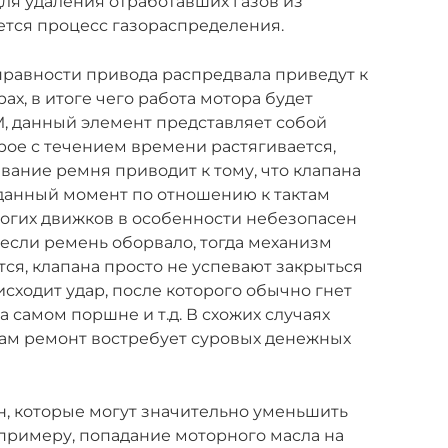
ля удаления отработавших газов из
ется процесс газораспределения.
правности привода распредвала приведут к
х, в итоге чего работа мотора будет
М, данный элемент представляет собой
рое с течением времени растягивается,
ывание ремня приводит к тому, что клапана
 данный момент по отношению к тактам
многих движков в особенности небезопасен
 если ремень оборвало, тогда механизм
ся, клапана просто не успевают закрыться
сходит удар, после которого обычно гнет
а самом поршне и т.д. В схожих случаях
 сам ремонт востребует суровых денежных
ин, которые могут значительно уменьшить
 примеру, попадание моторного масла на