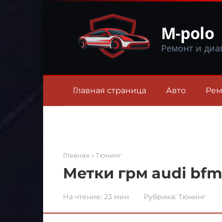
Перейти
к
M-polo
контенту
Ремонт и диа
Главная страница
Авто
Рем
Главная
»
Тюнинг
Метки грм audi bfm
На чтение:
23 мин
Рубрика:
Тюнинг