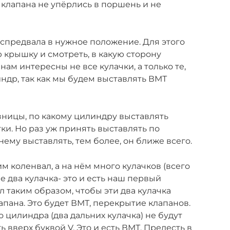
 клапана не упёрлись в поршень и не
аспредвала в нужное положение. Для этого
 крышку и смотреть, в какую сторону
нам интересны не все кулачки, а только те,
ндр, так как мы будем выставлять ВМТ
азницы, по какому цилиндру выставлять
тки. Но раз уж принять выставлять по
нему выставлять, тем более, он ближе всего.
 коленвал, а на нём много кулачков (всего
ые два кулачка- это и есть наш первый
л таким образом, чтобы эти два кулачка
пана. Это будет ВМТ, перекрытие клапанов.
о цилиндра (два дальних кулачка) не будут
ь вверх буквой V. Это и есть ВМТ. Прелесть в