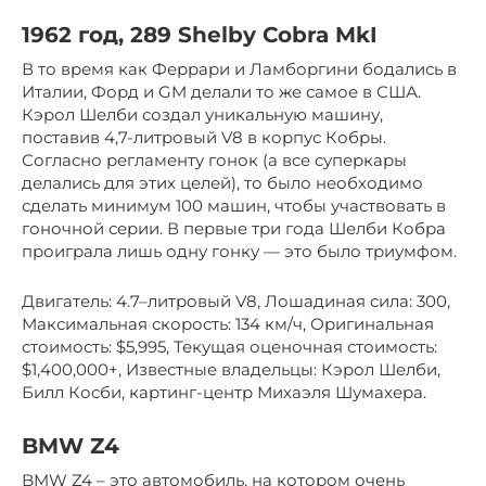
1962 год, 289 Shelby Cobra MkI
В то время как Феррари и Ламборгини бодались в
Италии, Форд и GM делали то же самое в США.
Кэрол Шелби создал уникальную машину,
поставив 4,7-литровый V8 в корпус Кобры.
Согласно регламенту гонок (а все суперкары
делались для этих целей), то было необходимо
сделать минимум 100 машин, чтобы участвовать в
гоночной серии. В первые три года Шелби Кобра
проиграла лишь одну гонку — это было триумфом.
Двигатель: 4.7–литровый V8, Лошадиная сила: 300,
Максимальная скорость: 134 км/ч, Оригинальная
стоимость: $5,995, Текущая оценочная стоимость:
$1,400,000+, Известные владельцы: Кэрол Шелби,
Билл Косби, картинг-центр Михаэля Шумахера.
BMW Z4
BMW Z4 – это автомобиль, на котором очень