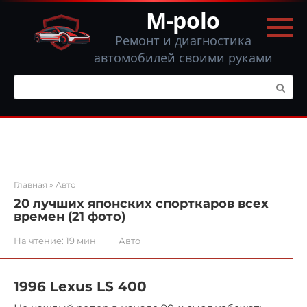
Перейти
M-polo
к
контенту
Ремонт и диагностика
автомобилей своими руками
Поиск:
Главная
»
Авто
20 лучших японских спорткаров всех
времен (21 фото)
На чтение:
19 мин
Авто
1996 Lexus LS 400