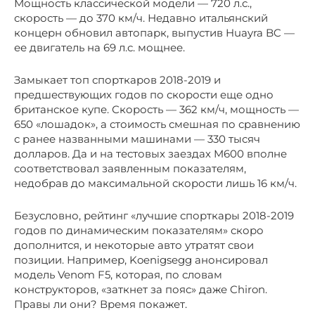
Мощность классической модели — 720 л.с.,
скорость — до 370 км/ч. Недавно итальянский
концерн обновил автопарк, выпустив Huayra BC —
ее двигатель на 69 л.с. мощнее.
Замыкает топ спорткаров 2018-2019 и
предшествующих годов по скорости еще одно
британское купе. Скорость — 362 км/ч, мощность —
650 «лошадок», а стоимость смешная по сравнению
с ранее названными машинами — 330 тысяч
долларов. Да и на тестовых заездах M600 вполне
соответствовал заявленным показателям,
недобрав до максимальной скорости лишь 16 км/ч.
Безусловно, рейтинг «лучшие спорткары 2018-2019
годов по динамическим показателям» скоро
дополнится, и некоторые авто утратят свои
позиции. Например, Koenigsegg анонсировал
модель Venom F5, которая, по словам
конструкторов, «заткнет за пояс» даже Chiron.
Правы ли они? Время покажет.