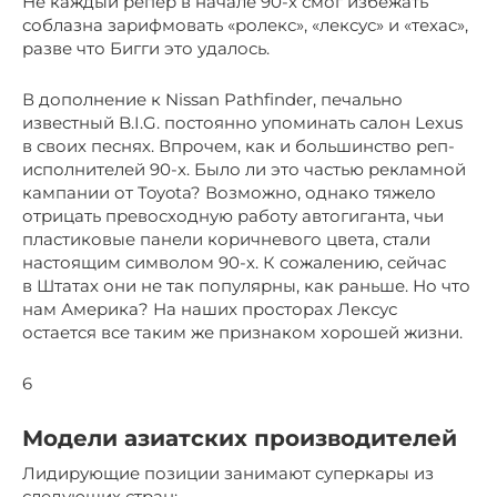
Не каждый репер в начале 90-х смог избежать
соблазна зарифмовать «ролекс», «лексус» и «техас»,
разве что Бигги это удалось.
В дополнение к Nissan Pathfinder, печально
известный B.I.G. постоянно упоминать салон Lexus
в своих песнях. Впрочем, как и большинство реп-
исполнителей 90-х. Было ли это частью рекламной
кампании от Toyota? Возможно, однако тяжело
отрицать превосходную работу автогиганта, чьи
пластиковые панели коричневого цвета, стали
настоящим символом 90-х. К сожалению, сейчас
в Штатах они не так популярны, как раньше. Но что
нам Америка? На наших просторах Лексус
остается все таким же признаком хорошей жизни.
6
Модели азиатских производителей
Лидирующие позиции занимают суперкары из
следующих стран: