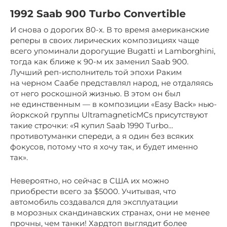
1992 Saab 900 Turbo Convertible
И снова о дорогих 80-х. В то время американские
реперы в своих лирических композициях чаще
всего упоминали дорогущие Bugatti и Lamborghini,
тогда как ближе к 90-м их заменил Saab 900.
Лучший реп-исполнитель той эпохи Раким
на черном Саабе представлял народ, не отдаляясь
от него роскошной жизнью. В этом он был
не единственным — в композиции «Easy Back» нью-
йоркской группы UltramagneticMCs присутствуют
такие строчки: «Я купил Saab 1990 Turbo…
противотуманки спереди, а я один без всяких
фокусов, потому что я хочу так, и будет именно
так».
Невероятно, но сейчас в США их можно
приобрести всего за $5000. Учитывая, что
автомобиль создавался для эксплуатации
в морозных скандинавских странах, они не менее
прочны, чем танки! Хардтоп выглядит более