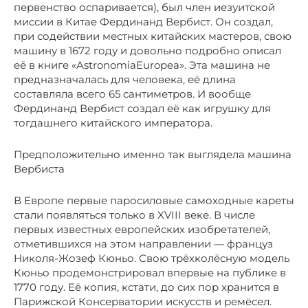
первенство оспаривается), был член иезуитской
миссии в Китае Фердинанд Вербист. Он создал,
при содействии местных китайских мастеров, свою
машину в 1672 году и довольно подробно описал
её в книге «AstronomiaEuropea». Эта машина не
предназначалась для человека, её длина
составляла всего 65 сантиметров. И вообще
Фердинанд Вербист создал её как игрушку для
тогдашнего китайского императора.
Предположительно именно так выглядела машина
Вербиста
В Европе первые паросиловые самоходные кареты
стали появляться только в XVIII веке. В числе
первых известных европейских изобретателей,
отметившихся на этом направлении — француз
Николя-Жозеф Кюньо. Свою трёхколёсную модель
Кюньо продемонстрировал впервые на публике в
1770 году. Её копия, кстати, до сих пор хранится в
Парижской Консерватории искусств и ремёсел.